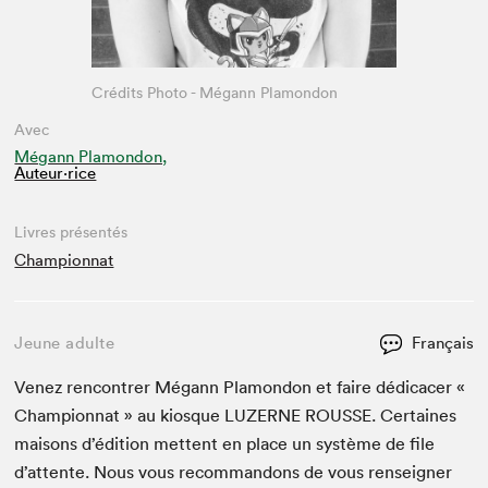
Crédits Photo - Mégann Plamondon
Avec
Mégann Plamondon,
Auteur·rice
Livres présentés
Championnat
Jeune adulte
Français
Venez ren­con­tr­er Mégann Pla­m­on­don et faire dédi­cac­er «
Cham­pi­onnat » au kiosque
LUZERNE
ROUSSE
. Cer­taines
maisons d’édi­tion met­tent en place un sys­tème de file
d’at­tente. Nous vous recom­man­dons de vous ren­seign­er