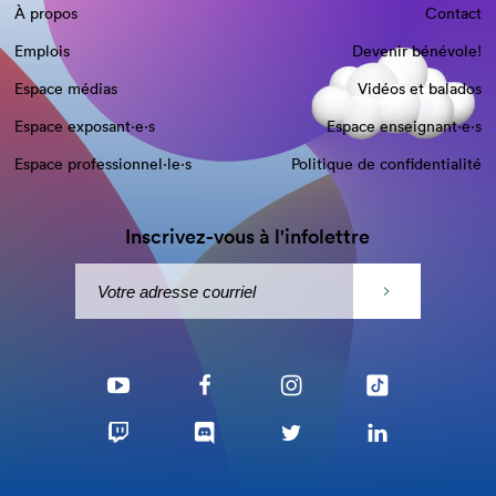
À propos
Contact
Emplois
Devenir bénévole!
Espace médias
Vidéos et balados
Espace exposant·e⋅s
Espace enseignant·e⋅s
Espace professionnel·le⋅s
Politique de confidentialité
Inscrivez-vous à l'infolettre