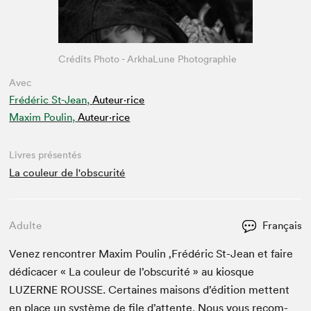
Crédits Photo - ArkhaLune Photographie
Avec
Frédéric St-Jean,
Auteur·rice
Maxim Poulin,
Auteur·rice
Livres présentés
La couleur de l'obscurité
Adulte
Français
Venez ren­con­tr­er Max­im Poulin
‚
Frédéric St-Jean et faire
dédi­cac­er « La couleur de l’ob­scu­rité » au kiosque
LUZERNE
ROUSSE
. Cer­taines maisons d’édi­tion met­tent
en place un sys­tème de file d’at­tente. Nous vous recom­