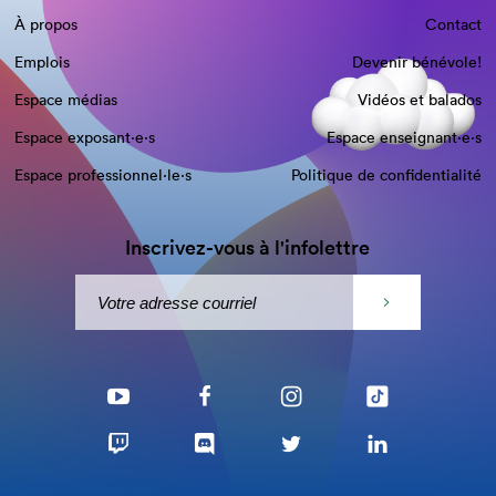
À propos
Contact
Emplois
Devenir bénévole!
Espace médias
Vidéos et balados
Espace exposant·e⋅s
Espace enseignant·e⋅s
Espace professionnel·le⋅s
Politique de confidentialité
Inscrivez-vous à l'infolettre