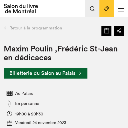
L'événement
Nos activités
retour
Retour à la programmation
Préparer sa visite au Salon
Liens pratiques
Maxim Poulin ,Frédéric St-Jean
en dédicaces
Préparer sa visite
Actualités
Billetterie du Salon au Palais
Salon au Palais
SLM PRO
Salon dans la ville et en ligne
Au Palais
Projets partenaires
En personne
Espace exposant⋅e⋅s
19h00 à 20h30
Espace enseignant·e·s
Vendredi 24 novembre 2023