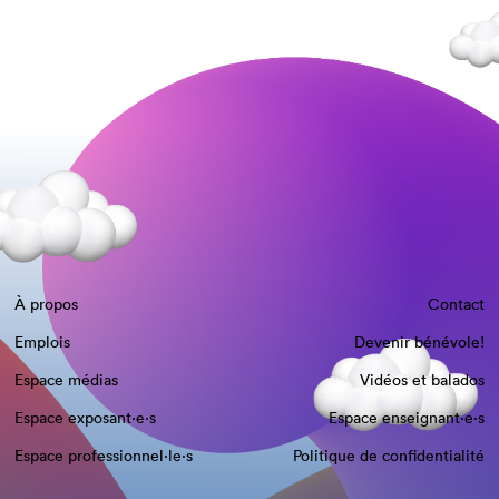
À propos
Contact
Emplois
Devenir bénévole!
Espace médias
Vidéos et balados
Espace exposant·e⋅s
Espace enseignant·e⋅s
Espace professionnel·le⋅s
Politique de confidentialité