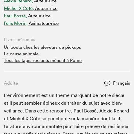
Alexia Renard,
Auteur·rice
Michel X Côté,
Auteur·rice
Paul Bossé,
Auteur·rice
Félix Morin,
Animateur⋅rice
Livres présentés
Un poète chez les éleveurs de pickups
La cause animale
Tous les tapis roulants mènent à Rome
Adulte
Français
L’en­vi­ron­nement est un thème mar­quant de notre siè­cle
et il peut sem­bler épineux de traiter du sujet avec bien­
veil­lance. Dans cette ren­con­tre, Paul Bossé, Alex­ia Renard
et Michel X Côté se penchent sur la manière dont la lit­
téra­ture envi­ron­nemen­tale peut faire preuve de résilience
face aux défis écologiques. Entre inquié­tude et opti­misme,