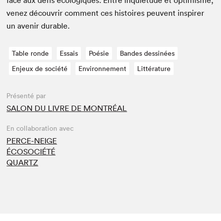
venez décou­vrir com­ment ces his­toires peu­vent inspir­er
un avenir durable.
Table ronde
Essais
Poésie
Bandes dessinées
Enjeux de société
Environnement
Littérature
Présenté par
SALON DU LIVRE DE MONTRÉAL
En collaboration avec
PERCE-NEIGE
ÉCOSOCIÉTÉ
QUARTZ