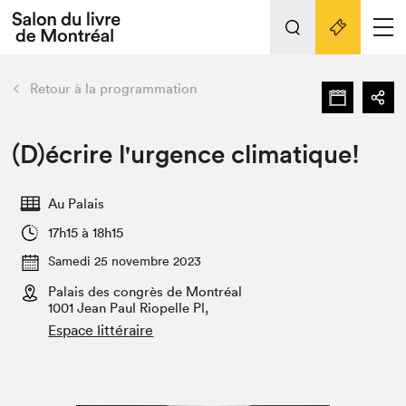
L'événement
Nos activités
retour
Retour à la programmation
Préparer sa visite au Salon
Liens pratiques
(D)écrire l'urgence climatique!
Préparer sa visite
Au Palais
Actualités
17h15 à 18h15
Salon au Palais
Samedi 25 novembre 2023
SLM PRO
Salon dans la ville et en ligne
Palais des congrès de Montréal
1001 Jean Paul Riopelle Pl,
Projets partenaires
Espace littéraire
Espace exposant⋅e⋅s
Espace enseignant·e·s