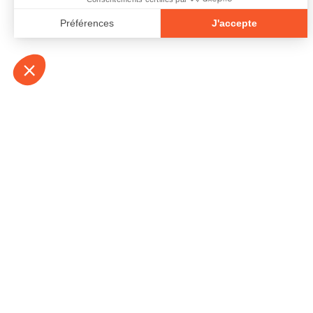
À propos
Contact
Emplois
Devenir bénévo
Espace médias
Vidéos et balad
Espace exposant·e⋅s
Espace enseign
Espace professionnel·le⋅s
Politique de con