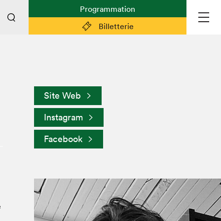
Programmation
Billetterie
Liens pratiques
Plan du Salon
Site Web
Préparer sa visite
Instagram
Partenaires
Espace médias
Facebook
Espace exposant·e·s
Espace enseignant·e·s
Espace participant⋅e⋅s
Espace Salon dans la ville
Espace bénévoles
e
Devenir bénévole