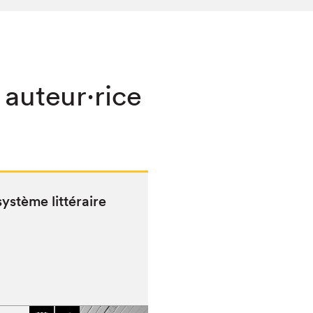
 auteur·rice
sys­tème littéraire