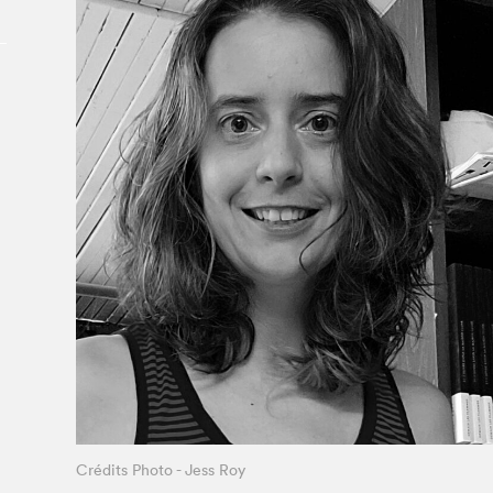
À propos du Salon
Liste des exposant·e·s
Liste des auteur·rice·s
Crédits Photo - Jess Roy