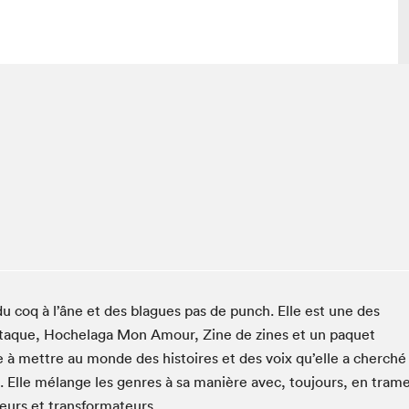
lais
Salon dans la ville et en ligne
tion
Programmation dans la ville
colaires Hydro-Québec
Programmation en ligne
Vidéos et balados
xposant·e·s
teur·rice·s
u coq à l’âne et des blagues pas de punch. Elle est une des
Attaque, Hochelaga Mon Amour, Zine de zines et un paquet
e à mettre au monde des histoires et des voix qu’elle a cherché
e. Elle mélange les genres à sa manière avec, toujours, en tram
leurs et transformateurs.