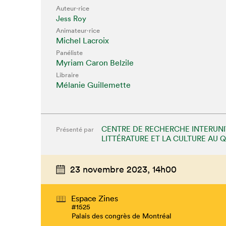
Que cher
Auteur·rice
Jess Roy
Animateur⋅rice
Michel Lacroix
Panéliste
Myriam Caron Belzile
Libraire
Mélanie Guillemette
CENTRE DE RECHERCHE INTERUNIV
Présenté par
LITTÉRATURE ET LA CULTURE AU 
23 novembre 2023,
14h00
Espace Zines
#1525
Palais des congrès de Montréal