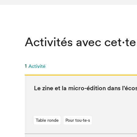
Activités avec cet·te
1
Activité
Le zine et la micro-édi­tion dans l’é­co
Table ronde
Pour tou⋅te⋅s