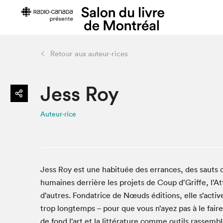
Retour aux auteur·rices
Préparer sa visite
Salon au Pa
Jess Roy
Horaires et tarifs
Programma
Plan du Salon
Matinées s
Auteur·rice
Se rendre au Salon
SLM PRO
Accessibilité
Liste des e
Restauration
Liste des au
Code de conduite
Jess Roy est une habituée des errances, des sauts d
humaines derrière les projets de Coup d’Griffe, l’
d’autres. Fondatrice de Nœuds éditions, elle s’activ
Projets partenaires
trop longtemps – pour que vous n’ayez pas à le fair
de fond l’art et la littérature comme outils rassemb