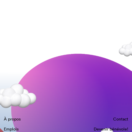
À propos
Contact
Emplois
Devenir bénévole!