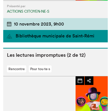
Présenté par
ACTIONS CITOYEN⋅NE⋅S
10 novembre 2023,
9h00
Bibliothèque municipale de Saint-Rémi
Les lec­tures impromptues (
2
de
12
)
Rencontre
Pour tou⋅te⋅s