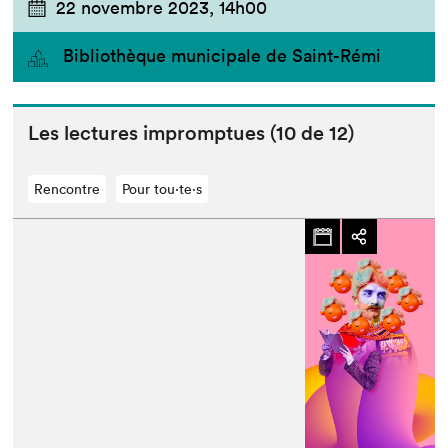
22 novembre 2023,
14h00
Bibliothèque municipale de Saint-Rémi
Les lec­tures impromptues (
10
de
12
)
Rencontre
Pour tou⋅te⋅s