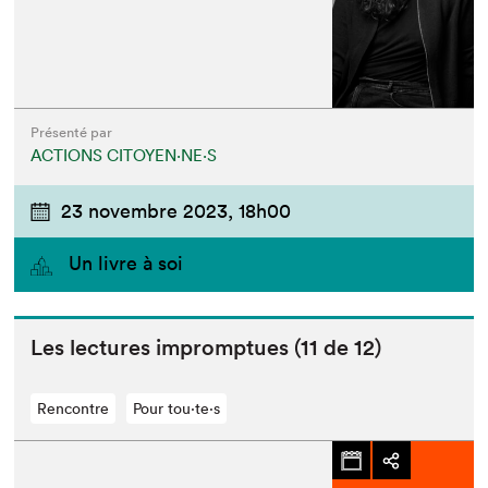
Présenté par
Que cherchez-vous?
ACTIONS CITOYEN⋅NE⋅S
23 novembre 2023,
18h00
Un livre à soi
Les lec­tures impromptues (
11
de
12
)
Rencontre
Pour tou⋅te⋅s