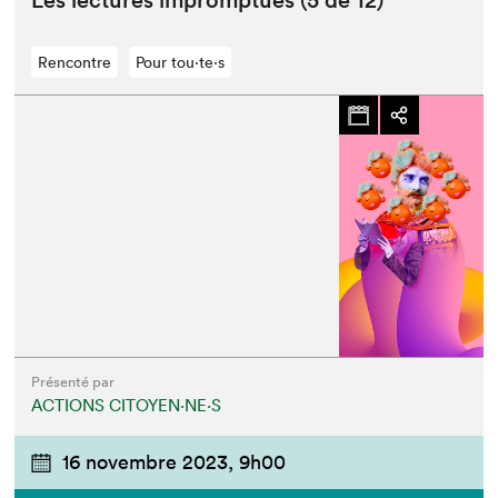
Les lec­tures impromptues (
5
de
12
)
Rencontre
Pour tou⋅te⋅s
Présenté par
ACTIONS CITOYEN⋅NE⋅S
16 novembre 2023,
9h00