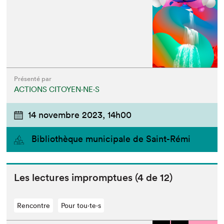
Présenté par
ACTIONS CITOYEN⋅NE⋅S
14 novembre 2023,
14h00
Bibliothèque municipale de Saint-Rémi
Les lec­tures impromptues (
4
de
12
)
Rencontre
Pour tou⋅te⋅s