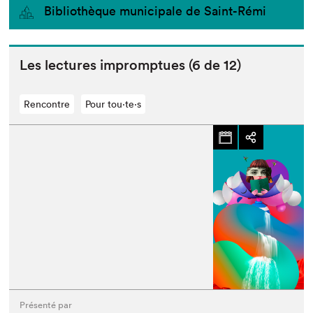
Bibliothèque municipale de Saint-Rémi
Les lec­tures impromptues (
6
de
12
)
Rencontre
Pour tou⋅te⋅s
Présenté par