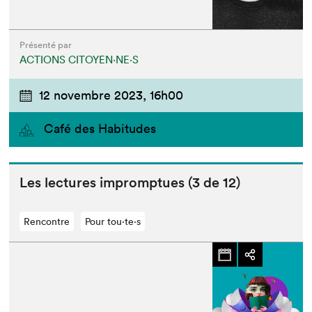
Présenté par
ACTIONS CITOYEN⋅NE⋅S
12 novembre 2023,
16h00
Café des Habitudes
Les lec­tures impromptues (
3
de
12
)
Rencontre
Pour tou⋅te⋅s