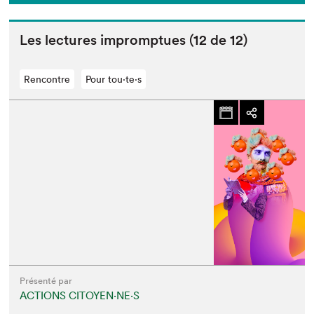
Les lec­tures impromptues (
12
de
12
)
Rencontre
Pour tou⋅te⋅s
Présenté par
ACTIONS CITOYEN⋅NE⋅S