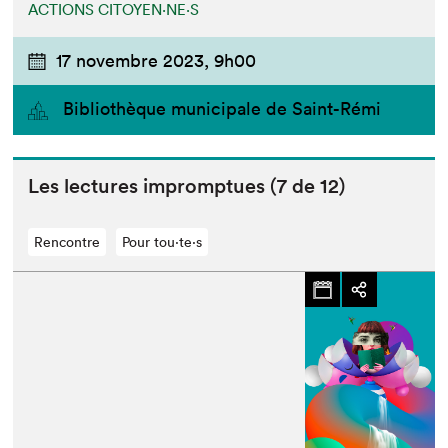
ACTIONS CITOYEN⋅NE⋅S
17 novembre 2023,
9h00
Bibliothèque municipale de Saint-Rémi
Les lec­tures impromptues (
7
de
12
)
Rencontre
Pour tou⋅te⋅s