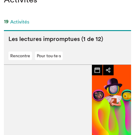
19
Activités
Les lec­tures impromptues (
1
de
12
)
Rencontre
Pour tou⋅te⋅s