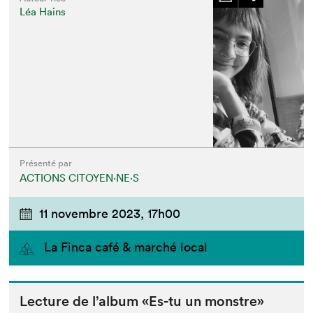
Léa Hains
Présenté par
ACTIONS CITOYEN⋅NE⋅S
11 novembre 2023,
17h00
La Finca café & marché local
Lec­ture de l’al­bum «Es-tu un monstre»