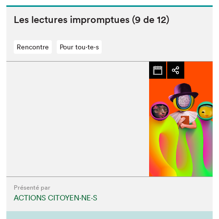
Les lec­tures impromptues (
9
de
12
)
Rencontre
Pour tou⋅te⋅s
Présenté par
ACTIONS CITOYEN⋅NE⋅S