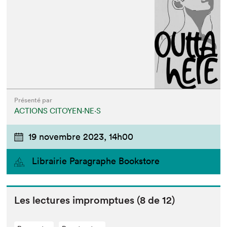
Présenté par
ACTIONS CITOYEN⋅NE⋅S
19 novembre 2023,
14h00
Librairie Paragraphe Bookstore
Les lec­tures impromptues (
8
de
12
)