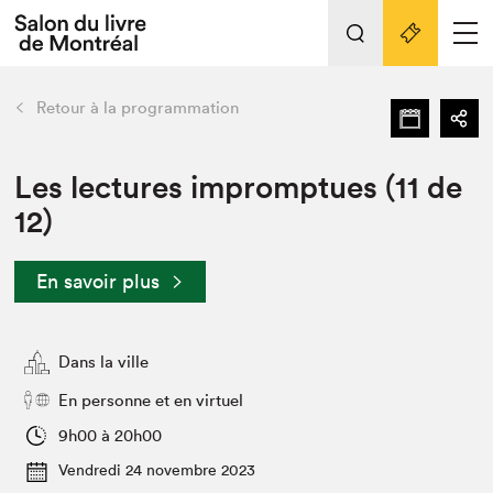
L'événement
Nos activités
retour
Retour à la programmation
Préparer sa visite au Salon
Liens pratiques
Les lectures impromptues (11 de
12)
Préparer sa visite
Actualités
En savoir plus
Salon au Palais
SLM PRO
Salon dans la ville et en ligne
Dans la ville
Projets partenaires
En personne et en virtuel
Espace exposant⋅e⋅s
9h00 à 20h00
Espace enseignant·e·s
Vendredi 24 novembre 2023