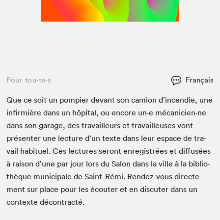
Pour tou⋅te⋅s
Français
Que ce soit un pom­pi­er devant son camion d’in­cendie, une
infir­mière dans un hôpi­tal, ou encore un·e mécanicien·ne
dans son garage, des tra­vailleurs et tra­vailleuses vont
présen­ter une lec­ture d’un texte dans leur espace de tra­
vail habituel. Ces lec­tures seront enreg­istrées et dif­fusées
à rai­son d’une par jour lors du Salon dans la ville à la bib­lio­
thèque munic­i­pale de Saint-Rémi. Ren­dez-vous directe­
ment sur place pour les écouter et en dis­cuter dans un
con­texte décontracté.