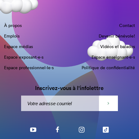
À propos
Contact
Emplois
Devenir bénévole!
Espace médias
Vidéos et balados
Espace exposant·e⋅s
Espace enseignant·e⋅s
Espace professionnel·le⋅s
Politique de confidentialité
Inscrivez-vous à l'infolettre