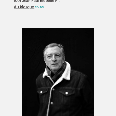
1001 Jean Paul Riopelle Pl,
Espace médias
Au kiosque
2945