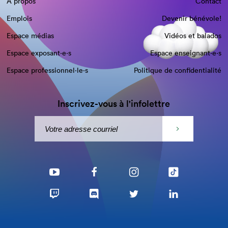
À propos
Contact
Emplois
Devenir bénévole!
Espace médias
Vidéos et balados
Espace exposant·e⋅s
Espace enseignant·e⋅s
Espace professionnel·le⋅s
Politique de confidentialité
Inscrivez-vous à l'infolettre