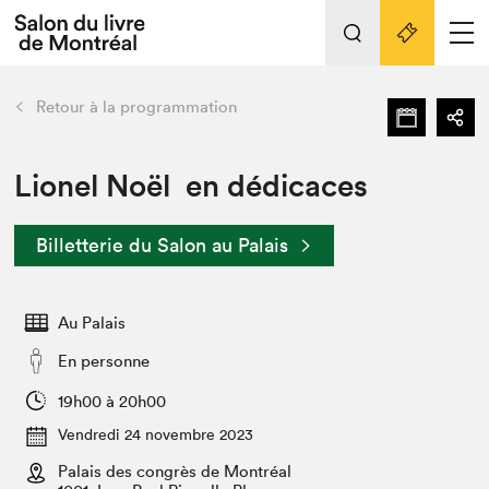
L'événement
Nos activités
retour
Retour à la programmation
Préparer sa visite au Salon
Liens pratiques
Lionel Noël en dédicaces
Préparer sa visite
Billetterie du Salon au Palais
Actualités
Salon au Palais
Au Palais
SLM PRO
Salon dans la ville et en ligne
En personne
Projets partenaires
19h00 à 20h00
Espace exposant⋅e⋅s
Vendredi 24 novembre 2023
Espace enseignant·e·s
Palais des congrès de Montréal