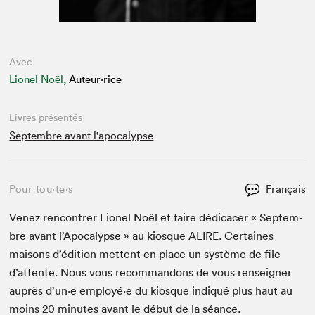
Avec
Lionel Noël,
Auteur·rice
Livres présentés
Septembre avant l'apocalypse
Pour tou⋅te⋅s
Français
Venez ren­con­tr­er Lionel Noël et faire dédi­cac­er « Sep­tem­
bre avant l’Apoc­a­lypse » au kiosque
ALIRE
. Cer­taines
maisons d’édi­tion met­tent en place un sys­tème de file
d’at­tente. Nous vous recom­man­dons de vous ren­seign­er
auprès d’un·e employé·e du kiosque indiqué plus haut au
moins
20
min­utes avant le début de la séance.