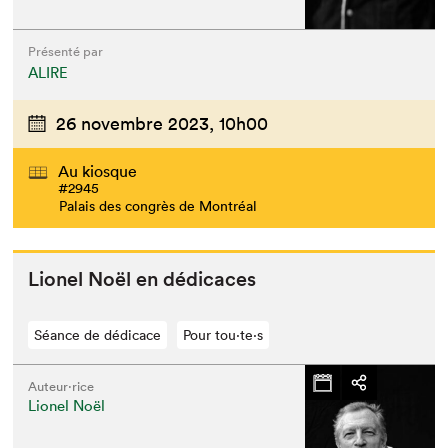
Présenté par
ALIRE
26 novembre 2023,
10h00
Au kiosque
#2945
Palais des congrès de Montréal
Lionel Noël en dédicaces
Séance de dédicace
Pour tou⋅te⋅s
Auteur·rice
Lionel Noël