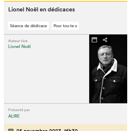
Lionel Noël en dédicaces
Séance de dédicace
Pour tou⋅te⋅s
Auteur·rice
Lionel Noël
Présenté par
ALIRE
25 novembre 2023,
16h30