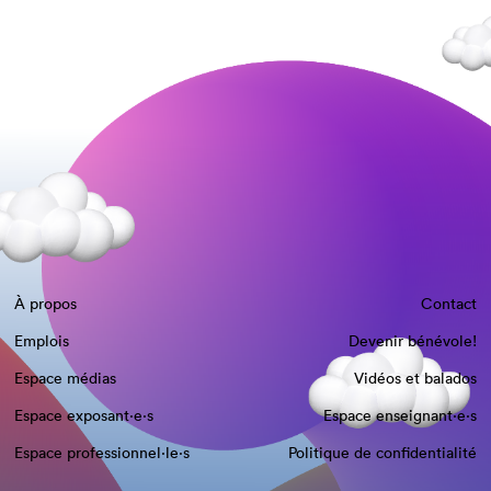
À propos
Contact
Emplois
Devenir bénévole!
Espace médias
Vidéos et balados
Espace exposant·e⋅s
Espace enseignant·e⋅s
Espace professionnel·le⋅s
Politique de confidentialité