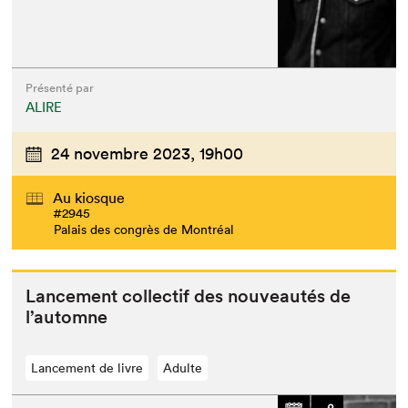
Présenté par
ALIRE
24 novembre 2023,
19h00
Au kiosque
#2945
Palais des congrès de Montréal
Lance­ment col­lec­tif des nou­veautés de
l’automne
Lancement de livre
Adulte
Que cherchez-vous?