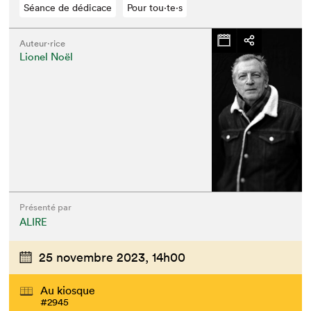
Séance de dédicace
Pour tou⋅te⋅s
Auteur·rice
Lionel Noël
Présenté par
ALIRE
25 novembre 2023,
14h00
Au kiosque
#2945