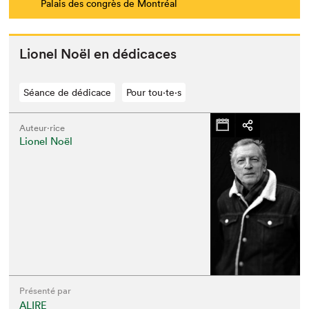
Palais des congrès de Montréal
Lionel Noël en dédicaces
Séance de dédicace
Pour tou⋅te⋅s
Auteur·rice
Lionel Noël
Présenté par
ALIRE