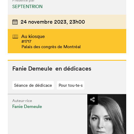
Présenté par
SEPTENTRION
24 novembre 2023,
23h00
Au kiosque
#1717
Palais des congrès de Montréal
Fanie Demeule en dédicaces
Séance de dédicace
Pour tou⋅te⋅s
Auteur·rice
Fanie Demeule