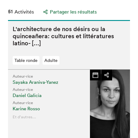
51
Activités
Partager les résultats
L'architecture de nos désirs ou la
quinceañera: cultures et littératures
latino- [...]
Table ronde
Adulte
Auteur·rice
Sayaka Araniva-Yanez
Auteur·rice
Daniel Galicia
Auteur·rice
Karine Rosso
Et d'autres...