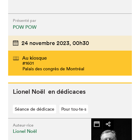
Présenté par
POW POW
24 novembre 2023,
00h30
Au kiosque
#1601
Palais des congrès de Montréal
Lionel Noël en dédicaces
Séance de dédicace
Pour tou⋅te⋅s
Auteur·rice
Lionel Noël