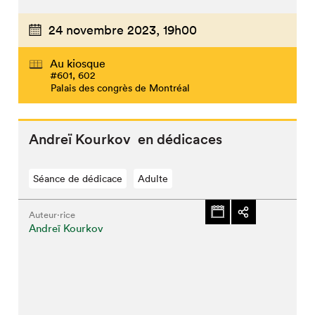
24 novembre 2023,
19h00
Au kiosque
#601, 602
Palais des congrès de Montréal
Andreï Kourkov en dédicaces
Séance de dédicace
Adulte
Auteur·rice
Andreï Kourkov