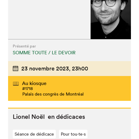
Présenté par
SOMME TOUTE / LE DEVOIR
23 novembre 2023,
23h00
Au kiosque
#1718
Palais des congrès de Montréal
Lionel Noël en dédicaces
Séance de dédicace
Pour tou⋅te⋅s