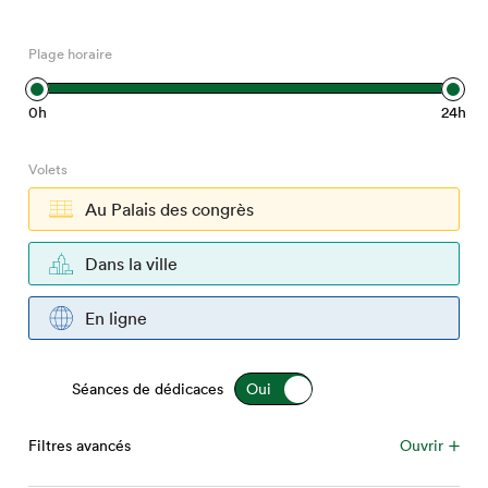
Espace médias
Plage horaire
0h
24h
Volets
Au Palais des congrès
Dans la ville
En ligne
Séances de dédicaces
Filtres avancés
Ouvrir