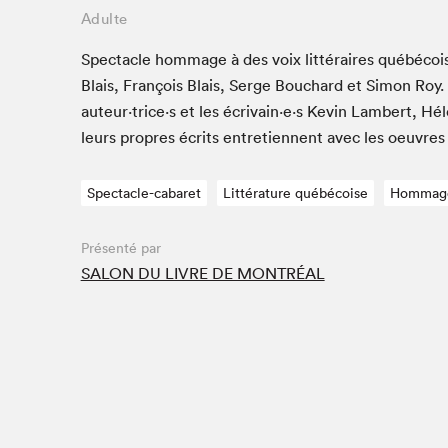
Adulte
Spec­ta­cle hom­mage à des voix lit­téraires québé­co
Blais, François Blais, Serge Bouchard et Simon Roy. L
auteur·trice·s et les écrivain·e·s Kevin Lam­bert, Hél
leurs pro­pres écrits entre­ti­en­nent avec les oeu­vres
Spectacle-cabaret
Littérature québécoise
Hommag
Présenté par
SALON DU LIVRE DE MONTRÉAL