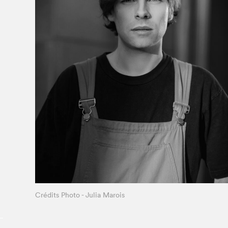
À propos du Salon
Liste des exposant·e·s
Liste des auteur·rice·s
Crédits Photo - Julia Marois