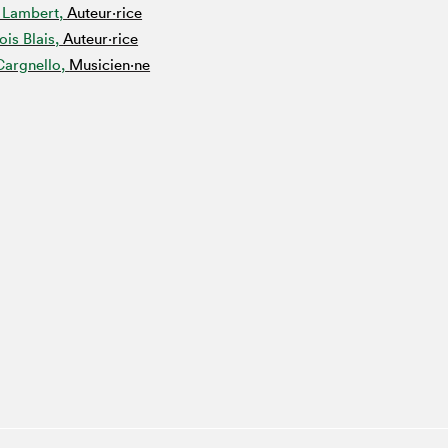
 Lambert,
Auteur·rice
Espace ado | Lis-moi MTL
ois Blais,
Auteur·rice
Espace des tout-petits
Cargnello,
Musicien·ne
Espace Radio-Canada
La cabane à culture
La Maison des libraires
Le Salon dans ta classe
Liseur Public
Matinées scolaires Hydro-Québec
Narra
Vitrine du Festival littéraire international Metropolis
bleu au SLM