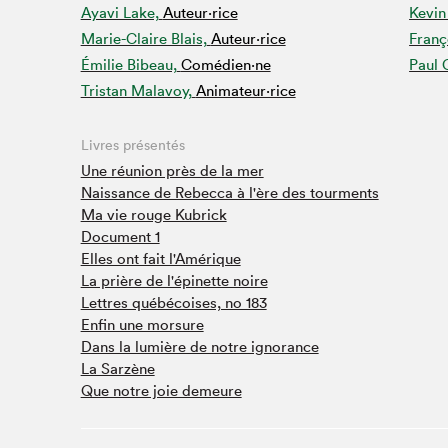
Ayavi Lake,
Auteur·rice
Kevin
Café La Presse
Marie-Claire Blais,
Auteur·rice
Franç
Espace Côte-des-Neiges
Émilie Bibeau,
Comédien·ne
Paul 
Espace jeunesse présenté par Desjardins
Tristan Malavoy,
Animateur⋅rice
Espace Zines
La lecture en cadeau
Livres présentés
Le grand jeu de lecture à voix haute du Salon du livre
de Montréal
Une réunion près de la mer
Naissance de Rebecca à l'ère des tourments
Lettres québécoises au Salon
Ma vie rouge Kubrick
Louisiane enracinée et branchée
Document 1
Mur des illustrateur·rice·s
Elles ont fait l'Amérique
SLM PRO
La prière de l'épinette noire
Lettres québécoises, no 183
Zone Manga
Enfin une morsure
Dans la lumière de notre ignorance
La Sarzène
Que notre joie demeure