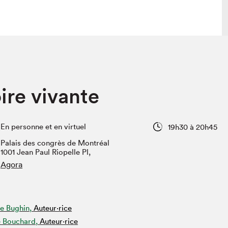
lais
Salon dans la ville et en ligne
ire vivante
tion
Programmation dans la ville
colaires Hydro-Québec
Programmation en ligne
Vidéos et balados
En personne et en virtuel
19h30 à 20h45
xposant·e·s
Palais des congrès de Montréal
teur·rice·s
1001 Jean Paul Riopelle Pl,
Agora
e Bughin,
Auteur·rice
 Bouchard,
Auteur·rice