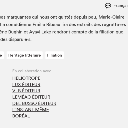
Françai
is­es mar­quantes qui nous ont quit­tés depuis peu, Marie-Claire
a comé­di­enne Émi­lie Bibeau lira des extraits des regretté·e·s
ène Bugh­in et Ayavi Lake ren­dront compte de la fil­i­a­tion que
 des disparu·e·s.
e
Héritage littéraire
Filiation
En collaboration avec
HÉLIOTROPE
LUX ÉDITEUR
VLB ÉDITEUR
LEMÉAC ÉDITEUR
DEL BUSSO ÉDITEUR
L'INSTANT MÊME
BORÉAL