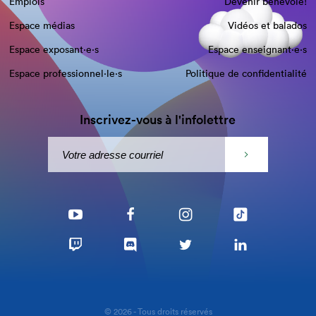
Emplois
Devenir bénévole!
Espace médias
Vidéos et balados
Espace exposant·e⋅s
Espace enseignant·e⋅s
Espace professionnel·le⋅s
Politique de confidentialité
Inscrivez-vous à l'infolettre
© 2026 - Tous droits réservés