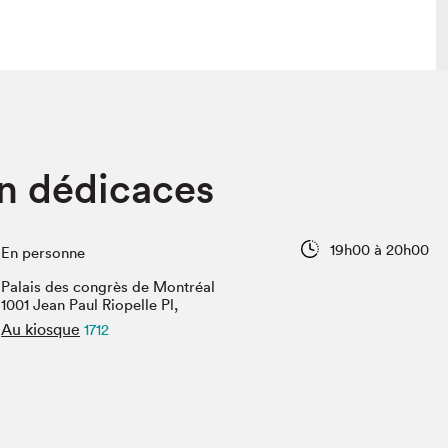
lais
Salon dans la ville et en ligne
en dédicaces
tion
Programmation dans la ville
colaires Hydro-Québec
Programmation en ligne
Vidéos et balados
19h00 à 20h00
En personne
xposant·e·s
Palais des congrès de Montréal
teur·rice·s
1001 Jean Paul Riopelle Pl,
Au kiosque
1712