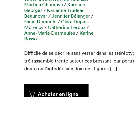
Martina Chumova
/
Karoline
Georges
/
Karianne Trudeau
Que cher
Beaunoyer
/
Jennifer Bélanger
/
Fanie Demeule
/
Clara Dupuis-
Morency
/
Catherine Leroux
/
Anne-Marie Desmeules
/
Karine
Rosso
Dif­fi­cile de se décrire sans vers­er dans les stéréo­type
tré rassem­ble trente auteurices brossant leur por­trai
doute ou l’autodérision, loin des figures […]
Acheter en ligne