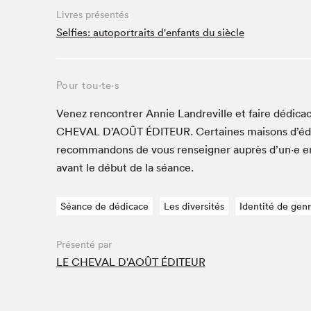
Café La Presse
Livres présentés
Espace Côte-des-Neiges
Selfies: autoportraits d'enfants du siècle
Espace jeunesse présenté par Desjardins
Espace Zines
Pour tou⋅te⋅s
La lecture en cadeau
Le grand jeu de lecture à voix haute du Salon du livre
Venez ren­con­tr­er Annie Lan­dre­ville et faire dédi­cac
de Montréal
CHEVAL
D’AOÛT
ÉDI­TEUR
. Cer­taines maisons d’éd
Lettres québécoises au Salon
recom­man­dons de vous ren­seign­er auprès d’un·e 
Louisiane enracinée et branchée
avant le début de la séance.
Mur des illustrateur·rice·s
SLM PRO
Séance de dédicace
Les diversités
Identité de gen
Zone Manga
Présenté par
LE CHEVAL D'AOÛT ÉDITEUR