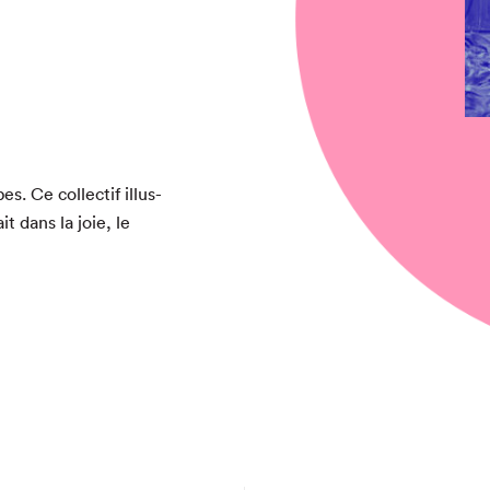
chez-vous?
s. Ce col­lec­tif illus­
t dans la joie, le