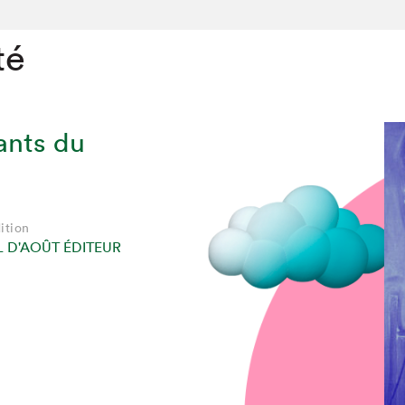
té
fants du
ition
 D'AOÛT ÉDITEUR