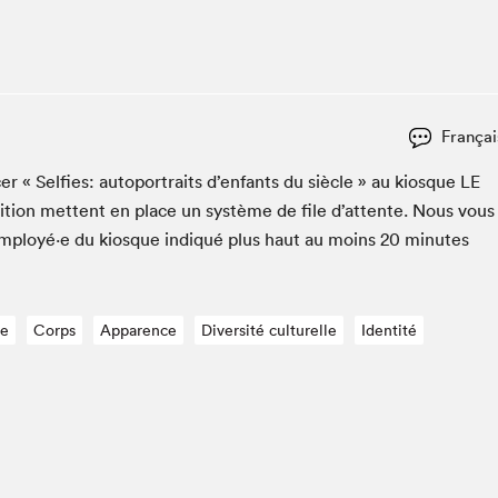
Espace ado | Lis-moi MTL
Espace des tout-petits
Espace Radio-Canada
La cabane à culture
Françai
La Maison des libraires
Le Salon dans ta classe
­er « Self­ies: auto­por­traits d’en­fants du siè­cle » au kiosque
LE
i­tion met­tent en place un sys­tème de file d’at­tente. Nous vous
Liseur Public
employé·e du kiosque indiqué plus haut au moins
20
min­utes
Matinées scolaires Hydro-Québec
Narra
Vitrine du Festival littéraire international Metropolis
bleu au SLM
re
Corps
Apparence
Diversité culturelle
Identité