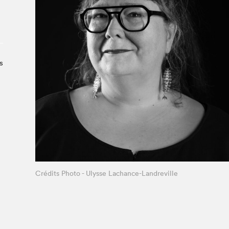
À propos du Salon
Liste des exposant·e·s
Liste des auteur·rice·s
s
Crédits Photo - Ulysse Lachance-Landreville