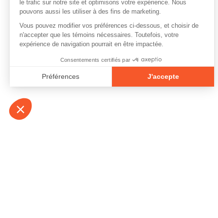
À propos
Contact
Emplois
Devenir bénévo
Espace médias
Vidéos et balad