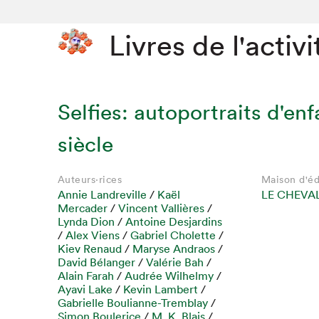
Livres de l'activi
Selfies: autoportraits d'en
siècle
Auteurs·rices
Maison d'éd
Annie Landreville
/
Kaël
LE CHEVAL
Mercader
/
Vincent Vallières
/
Lynda Dion
/
Antoine Desjardins
/
Alex Viens
/
Gabriel Cholette
/
Kiev Renaud
/
Maryse Andraos
/
David Bélanger
/
Valérie Bah
/
Alain Farah
/
Audrée Wilhelmy
/
Ayavi Lake
/
Kevin Lambert
/
Gabrielle Boulianne-Tremblay
/
Simon Boulerice
/
M. K. Blais
/