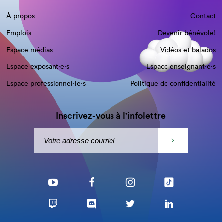
À propos
Contact
Emplois
Devenir bénévole!
Espace médias
Vidéos et balados
Espace exposant·e⋅s
Espace enseignant·e⋅s
Espace professionnel·le⋅s
Politique de confidentialité
Inscrivez-vous à l'infolettre