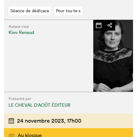
Séance de dédicace
Pour tou⋅te⋅s
Auteur·rice
Kiev Renaud
Présenté par
LE CHEVAL D'AOÛT ÉDITEUR
24 novembre 2023,
17h00
Au kiosque