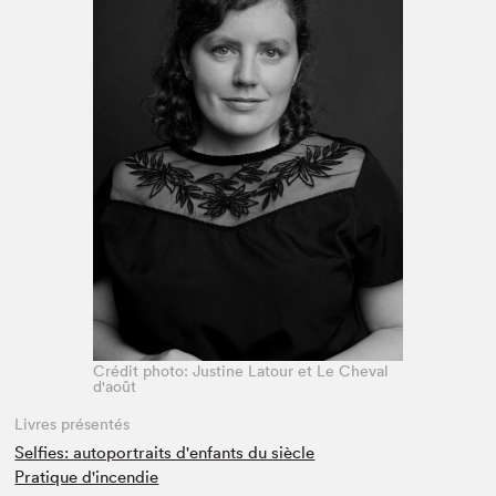
Espace médias
Crédit photo: Justine Latour et Le Cheval
d'août
Livres présentés
Selfies: autoportraits d'enfants du siècle
Pratique d'incendie