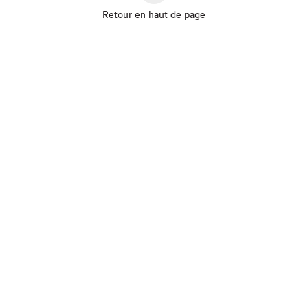
Que cherchez-vous?
Retour en haut de page