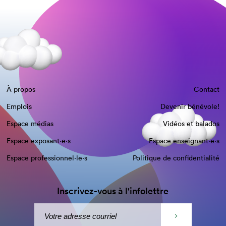
À propos
Contact
Emplois
Devenir bénévole!
Espace médias
Vidéos et balados
Espace exposant·e⋅s
Espace enseignant·e⋅s
Espace professionnel·le⋅s
Politique de confidentialité
Inscrivez-vous à l'infolettre