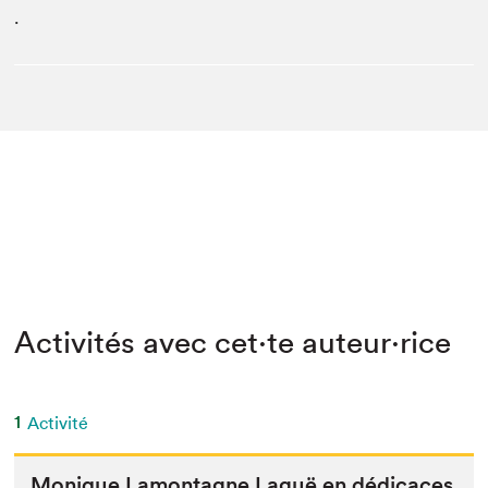
.
Activités avec cet·te auteur·rice
1
Activité
Monique Lam­on­tagne Laguë en dédicaces