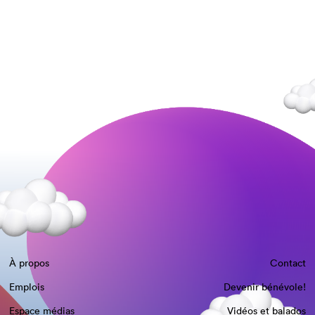
À propos
Contact
Emplois
Devenir bénévole!
Espace médias
Vidéos et balados