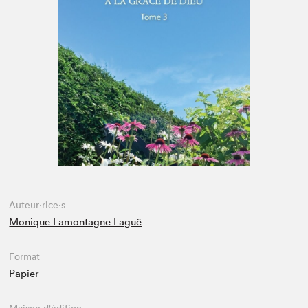
Espace médias
Auteur·rice·s
Monique Lamontagne Laguë
Format
Papier