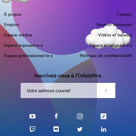
À propos
Contact
Emplois
Devenir bénévole!
Espace médias
Vidéos et balados
Espace exposant·e⋅s
Espace enseignant·e⋅s
Espace professionnel·le⋅s
Politique de confidentialité
Inscrivez-vous à l'infolettre