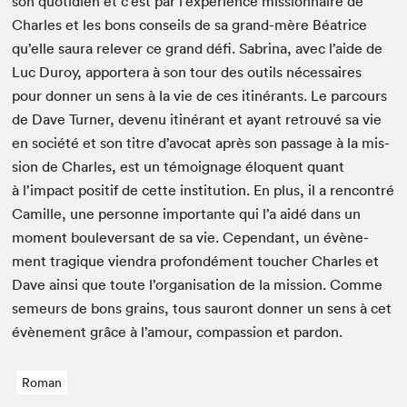
son quo­ti­di­en et c’est par l’expérience mis­sion­naire de
Charles et les bons con­seils de sa grand-mère Béa­trice
qu’elle saura relever ce grand défi. Sab­ri­na, avec l’aide de
Luc Duroy, apportera à son tour des out­ils néces­saires
pour don­ner un sens à la vie de ces itinérants. Le par­cours
de Dave Turn­er, devenu itinérant et ayant retrou­vé sa vie
en société et son titre d’avocat après son pas­sage à la mis­
sion de Charles, est un témoignage élo­quent quant
à l’impact posi­tif de cette insti­tu­tion. En plus, il a ren­con­tré
Camille, une per­son­ne impor­tante qui l’a aidé dans un
moment boulever­sant de sa vie. Cepen­dant, un évène­
ment trag­ique vien­dra pro­fondé­ment touch­er Charles et
Dave ain­si que toute l’organisation de la mis­sion. Comme
semeurs de bons grains, tous sauront don­ner un sens à cet
évène­ment grâce à l’amour, com­pas­sion et pardon.
Roman