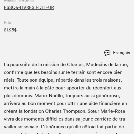
Maison d'édition
ESSOR-LIVRES ÉDITEUR
Prix
21.95$
Français
La pour­suite de la mis­sion de Charles, Médecins de la rue,
con­firme que les besoins sur le ter­rain sont encore bien
réels. Toute son équipe, répar­tie dans les trois maisons,
met­tra la main à la pâte pour apporter du récon­fort aux
plus dému­nis. Marie-Noëlle, tou­jours aus­si généreuse,
arrivera au bon moment pour offrir une aide finan­cière en
créant la fon­da­tion Charles Thomp­son. Sœur Marie-Rose
vivra des moments dif­fi­ciles dans sa jeune car­rière de tra­
vailleuse sociale. L’itinérance qu’elle côtoie fait par­tie de