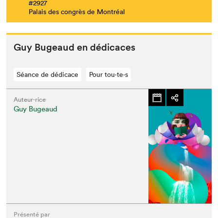
#2927
Palais des congrès de Montréal
Guy Bugeaud en dédicaces
Séance de dédicace
Pour tou⋅te⋅s
Auteur·rice
Guy Bugeaud
Présenté par