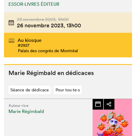
ESSOR-LIVRES ÉDITEUR
23 novembre 2023,
9h00
26 novembre 2023,
13h00
Au kiosque
#2927
Palais des congrès de Montréal
Marie Régim­bald en dédicaces
Séance de dédicace
Pour tou⋅te⋅s
Auteur·rice
Marie Régimbald