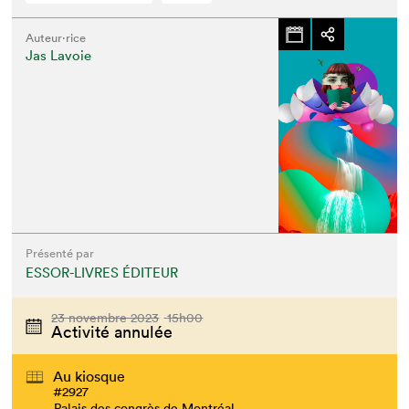
Auteur·rice
Jas Lavoie
Présenté par
ESSOR-LIVRES ÉDITEUR
23 novembre 2023
15h00
Activité annulée
Au kiosque
#2927
Palais des congrès de Montréal