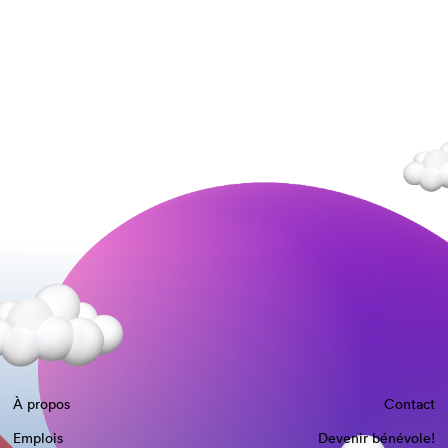
À propos
Contact
Emplois
Devenir bénévole!