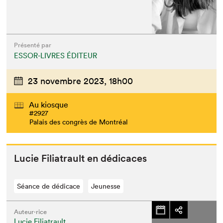
Présenté par
ESSOR-LIVRES ÉDITEUR
23 novembre 2023,
18h00
Au kiosque
#2927
Palais des congrès de Montréal
Lucie Fil­i­a­trault en dédicaces
Séance de dédicace
Jeunesse
Auteur·rice
Lucie Filiatrault