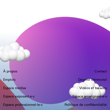
À propos
Contact
Emplois
Devenir bénévole!
Espace médias
Vidéos et balados
Espace exposant·e⋅s
Espace enseignant·e⋅s
Espace professionnel·le⋅s
Politique de confidentialité