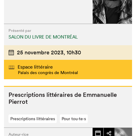
Présenté par
SALON DU LIVRE DE MONTRÉAL
25 novembre 2023,
10h30
Espace littéraire
Palais des congrès de Montréal
Pre­scrip­tions lit­téraires de Emmanuelle
Pierrot
Prescriptions littéraires
Pour tou⋅te⋅s
Auteur·rice