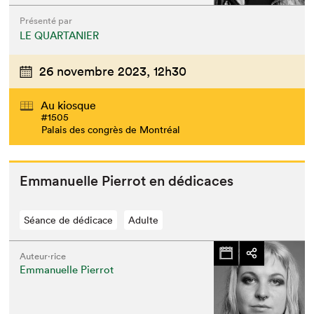
Présenté par
LE QUARTANIER
26 novembre 2023,
12h30
Au kiosque
#1505
Palais des congrès de Montréal
Emmanuelle Pier­rot en dédicaces
Séance de dédicace
Adulte
Auteur·rice
Emmanuelle Pierrot