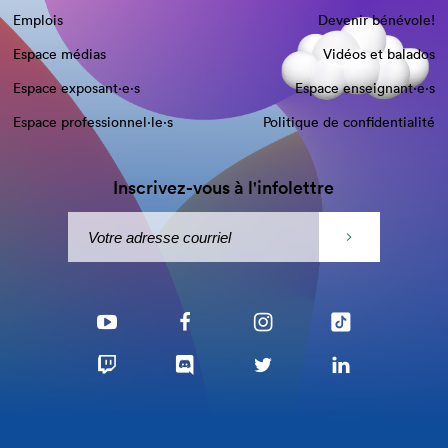
Emplois
Devenir bénévole!
Espace médias
Vidéos et balados
Espace exposant·e⋅s
Espace enseignant·e⋅s
Espace professionnel·le⋅s
Politique de confidentialité
Inscrivez-vous à l'infolettre