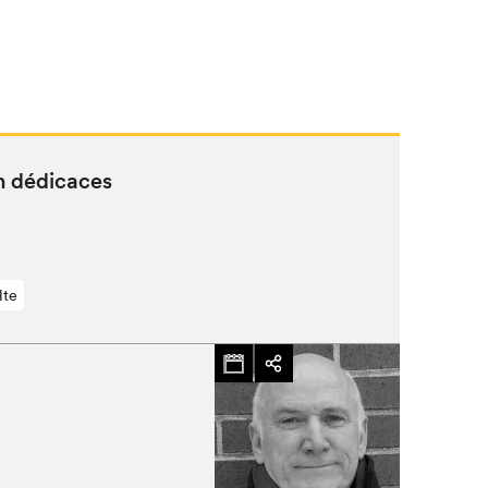
n dédicaces
lte