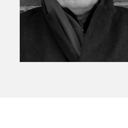
À propos du Salon
Liste des exposant·e·s
Liste des auteur·rice·s