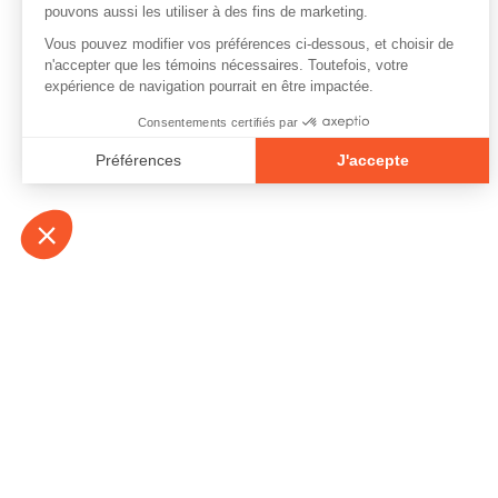
À propos
Contact
Emplois
Devenir bénévo
Espace médias
Vidéos et balad