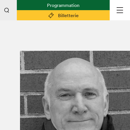
Programmation
Billetterie
Liens pratiques
Plan du Salon
Préparer sa visite
Partenaires
Espace médias
Espace exposant·e·s
Espace enseignant·e·s
Espace participant⋅e⋅s
Espace Salon dans la ville
Espace bénévoles
Devenir bénévole