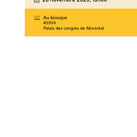
Au kiosque
#2305
Palais des congrès de Montréal