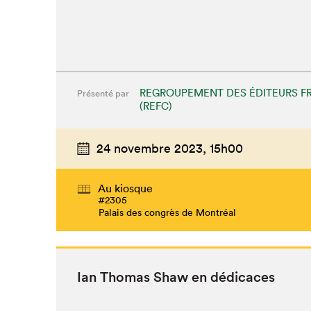
REGROUPEMENT DES ÉDITEURS F
Présenté par
(REFC)
24 novembre 2023,
15h00
Que cher
Au kiosque
#2305
Palais des congrès de Montréal
Ian Thomas Shaw en dédicaces