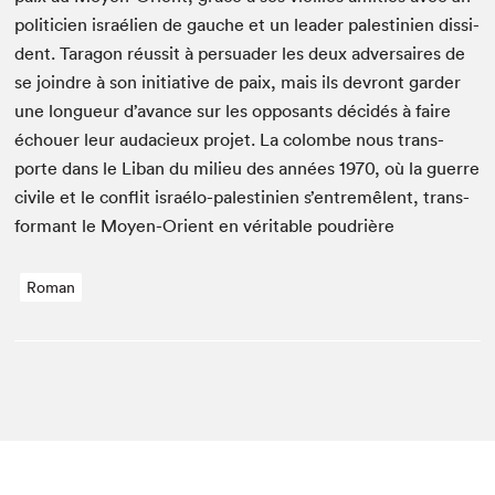
politi­cien israélien de gauche et un leader pales­tinien dis­si­
dent. Taragon réus­sit à per­suad­er les deux adver­saires de
se join­dre à son ini­tia­tive de paix, mais ils devront garder
une longueur d’avance sur les opposants décidés à faire
échouer leur auda­cieux pro­jet. La colombe nous trans­
porte dans le Liban du milieu des années
1970
, où la guerre
civile et le con­flit israé­lo-pales­tinien s’entremêlent, trans­
for­mant le Moyen-Ori­ent en véri­ta­ble poudrière
Roman