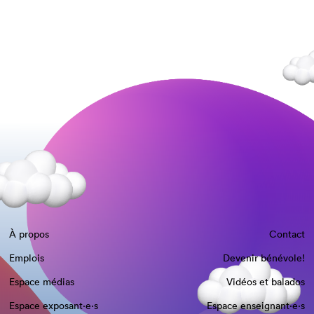
À propos
Contact
Emplois
Devenir bénévole!
Espace médias
Vidéos et balados
Espace exposant·e⋅s
Espace enseignant·e⋅s