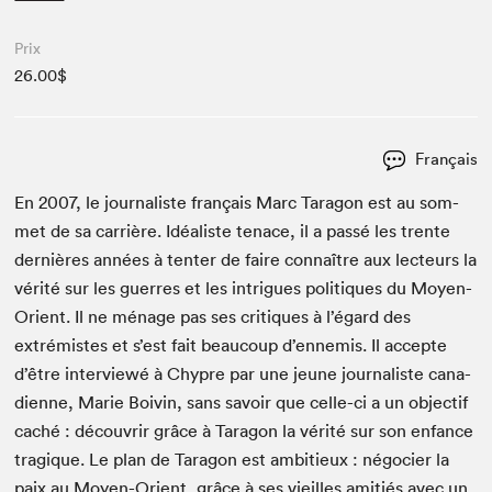
Prix
26.00$
Français
En
2007
, le jour­nal­iste français Marc Taragon est au som­
met de sa car­rière. Idéal­iste tenace, il a passé les trente
dernières années à ten­ter de faire con­naître aux lecteurs la
vérité sur les guer­res et les intrigues poli­tiques du Moyen-
Ori­ent. Il ne ménage pas ses cri­tiques à l’égard des
extrémistes et s’est fait beau­coup d’ennemis. Il accepte
d’être inter­viewé à Chypre par une jeune jour­nal­iste cana­
di­enne, Marie Boivin, sans savoir que celle-ci a un objec­tif
caché : décou­vrir grâce à Taragon la vérité sur son enfance
trag­ique. Le plan de Taragon est ambitieux : négoci­er la
paix au Moyen-Ori­ent, grâce à ses vieilles ami­tiés avec un