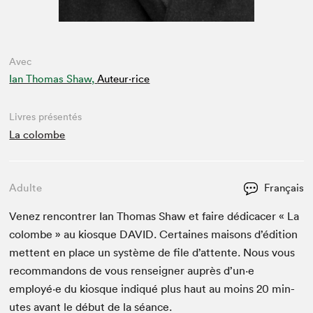
Avec
Ian Thomas Shaw,
Auteur·rice
Livres présentés
La colombe
Adulte
Français
Venez ren­con­tr­er Ian Thomas Shaw et faire dédi­cac­er « La
colombe » au kiosque
DAVID
. Cer­taines maisons d’édi­tion
met­tent en place un sys­tème de file d’at­tente. Nous vous
recom­man­dons de vous ren­seign­er auprès d’un·e
employé·e du kiosque indiqué plus haut au moins
20
min­
utes avant le début de la séance.