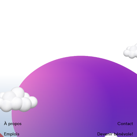
À propos
Contact
Emplois
Devenir bénévole!