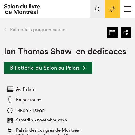
L'événement
Nos activités
retour
Retour à la programmation
Préparer sa visite au Salon
Liens pratiques
Ian Thomas Shaw en dédicaces
Préparer sa visite
Billetterie du Salon au Palais
Actualités
Salon au Palais
Au Palais
SLM PRO
Salon dans la ville et en ligne
En personne
Projets partenaires
14h00 à 15h00
Espace exposant⋅e⋅s
Samedi 25 novembre 2023
Espace enseignant·e·s
Palais des congrès de Montréal