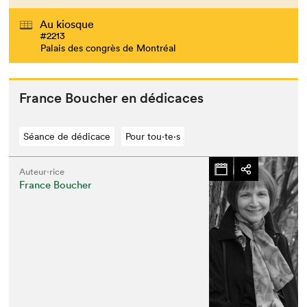
Au kiosque
#2213
Palais des congrès de Montréal
France Bouch­er en dédicaces
Séance de dédicace
Pour tou⋅te⋅s
Auteur·rice
France Boucher