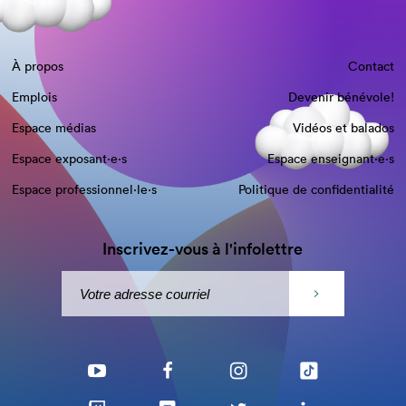
À propos
Contact
Emplois
Devenir bénévole!
Espace médias
Vidéos et balados
Espace exposant·e⋅s
Espace enseignant·e⋅s
Espace professionnel·le⋅s
Politique de confidentialité
Inscrivez-vous à l'infolettre