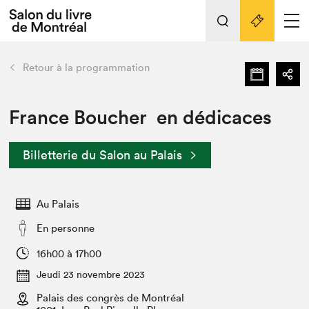
L'événement
Nos activités
retour
Retour à la programmation
Préparer sa visite au Salon
Liens pratiques
France Boucher en dédicaces
Préparer sa visite
Billetterie du Salon au Palais
Actualités
Salon au Palais
Au Palais
SLM PRO
Salon dans la ville et en ligne
En personne
Projets partenaires
16h00 à 17h00
Espace exposant⋅e⋅s
Jeudi 23 novembre 2023
Espace enseignant·e·s
Palais des congrès de Montréal