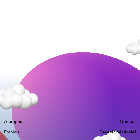
À propos
Contact
Emplois
Devenir bénévole!