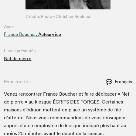
Crédits Photo - Christian Rouleau
Avec
France Boucher,
Auteur·rice
Livres présentés
Nef de pierre
Pour tou⋅te⋅s
Français
Venez ren­con­tr­er France Bouch­er et faire dédi­cac­er « Nef
de pierre » au kiosque
ÉCRITS
DES
FORGES
. Cer­taines
maisons d’édi­tion met­tent en place un sys­tème de file
d’at­tente. Nous vous recom­man­dons de vous ren­seign­er
auprès d’un·e employé·e du kiosque indiqué plus haut au
moins
20
min­utes avant le début de la séance.