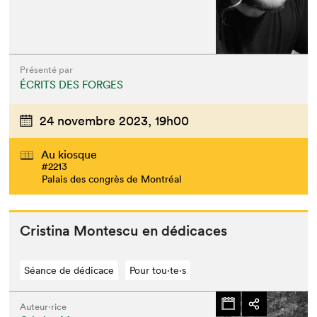
Présenté par
ÉCRITS DES FORGES
24 novembre 2023,
19h00
Au kiosque
#2213
Palais des congrès de Montréal
Cristi­na Mon­tes­cu en dédicaces
Séance de dédicace
Pour tou⋅te⋅s
Auteur·rice