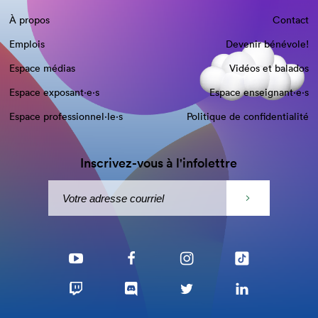
À propos
Contact
Emplois
Devenir bénévole!
Espace médias
Vidéos et balados
Espace exposant·e⋅s
Espace enseignant·e⋅s
Espace professionnel·le⋅s
Politique de confidentialité
Inscrivez-vous à l'infolettre