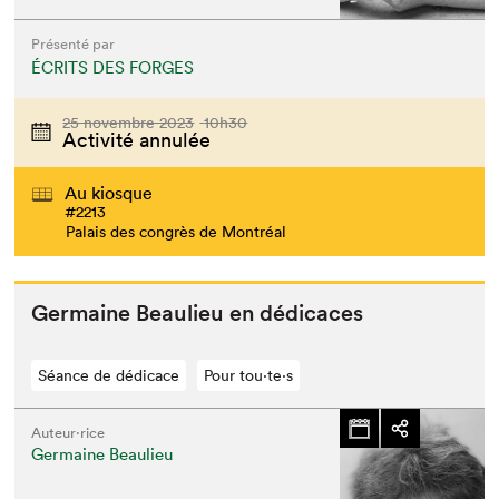
Présenté par
ÉCRITS DES FORGES
25 novembre 2023
10h30
Activité annulée
Au kiosque
#2213
Palais des congrès de Montréal
Ger­maine Beaulieu en dédicaces
Séance de dédicace
Pour tou⋅te⋅s
Auteur·rice
Germaine Beaulieu