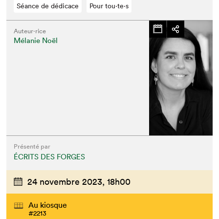
Séance de dédicace
Pour tou⋅te⋅s
Auteur·rice
Mélanie Noël
Présenté par
ÉCRITS DES FORGES
24 novembre 2023,
18h00
Au kiosque
#2213