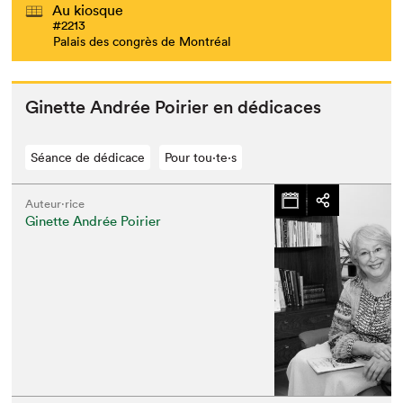
Au kiosque
#2213
Palais des congrès de Montréal
Ginette Andrée Poiri­er en dédicaces
Séance de dédicace
Pour tou⋅te⋅s
Auteur·rice
Ginette Andrée Poirier