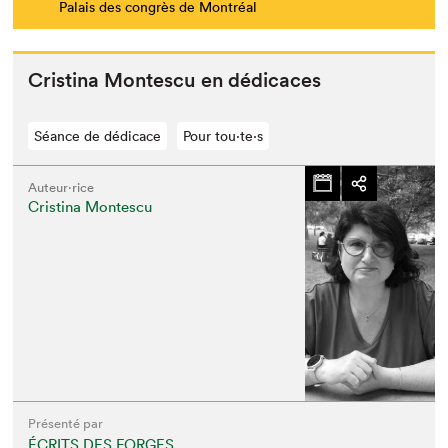
Palais des congrès de Montréal
Cristi­na Mon­tes­cu en dédicaces
Séance de dédicace
Pour tou⋅te⋅s
Auteur·rice
Cristina Montescu
Présenté par
ÉCRITS DES FORGES