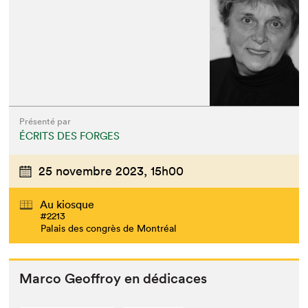
Que cherchez-vous?
Présenté par
ÉCRITS DES FORGES
25 novembre 2023,
15h00
Au kiosque
#2213
Palais des congrès de Montréal
Mar­co Geof­froy en dédicaces