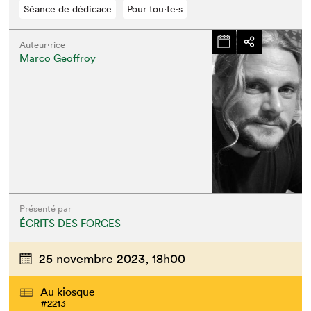
Séance de dédicace
Pour tou⋅te⋅s
Auteur·rice
Marco Geoffroy
Présenté par
ÉCRITS DES FORGES
25 novembre 2023,
18h00
Au kiosque
#2213