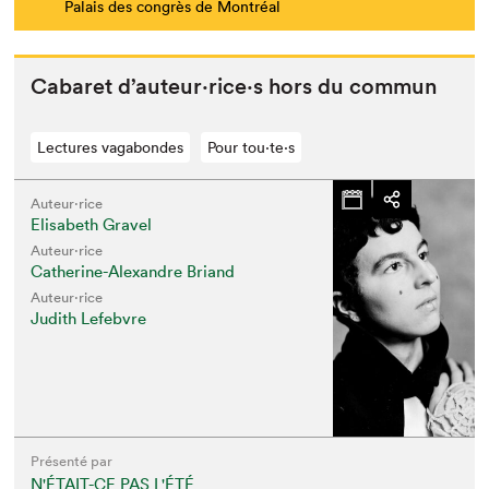
Palais des congrès de Montréal
Cabaret d’auteur·rice·s hors du commun
Lectures vagabondes
Pour tou⋅te⋅s
Auteur·rice
Elisabeth Gravel
Auteur·rice
Catherine-Alexandre Briand
Auteur·rice
Judith Lefebvre
Présenté par
N'ÉTAIT-CE PAS L'ÉTÉ