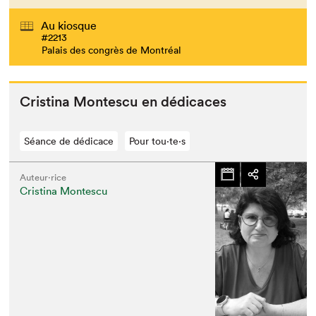
Au kiosque
#2213
Palais des congrès de Montréal
Cristi­na Mon­tes­cu en dédicaces
Séance de dédicace
Pour tou⋅te⋅s
Auteur·rice
Cristina Montescu