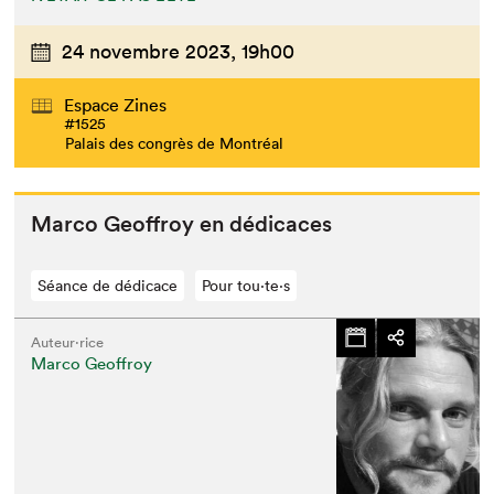
24 novembre 2023,
19h00
Espace Zines
#1525
Palais des congrès de Montréal
Mar­co Geof­froy en dédicaces
Séance de dédicace
Pour tou⋅te⋅s
Auteur·rice
Marco Geoffroy