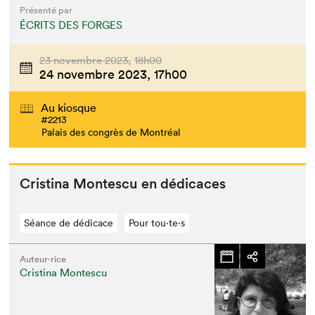
Présenté par
ÉCRITS DES FORGES
23 novembre 2023,
18h00
24 novembre 2023,
17h00
Au kiosque
#2213
Palais des congrès de Montréal
Cristi­na Mon­tes­cu en dédicaces
Séance de dédicace
Pour tou⋅te⋅s
Auteur·rice
Cristina Montescu