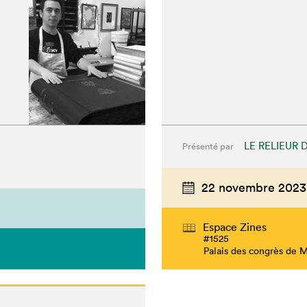
LE RELIEUR
Présenté par
22 novembre 2023
chez-vous?
Espace Zines
#1525
Palais des congrès de 