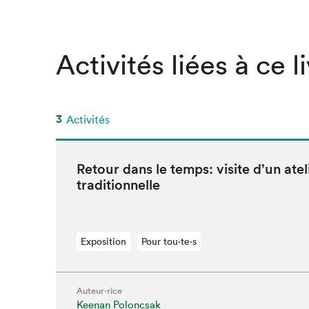
Activités liées à ce l
3
Activités
Retour dans le temps: vis­ite d’un ate­li
traditionnelle
Exposition
Pour tou⋅te⋅s
Auteur·rice
Keenan Poloncsak