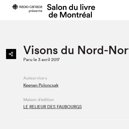
Préparer sa visite
Salon au Pa
Visons du Nord-Nor
Horaires et tarifs
Programma
Paru le 3 avril 2017
Plan du Salon
Matinées s
Se rendre au Salon
SLM PRO
Accessibilité
Liste des e
Auteur·rice·s
Keenan Poloncsak
Restauration
Liste des au
Code de conduite
Maison d'édition
LE RELIEUR DES FAUBOURGS
Projets partenaires