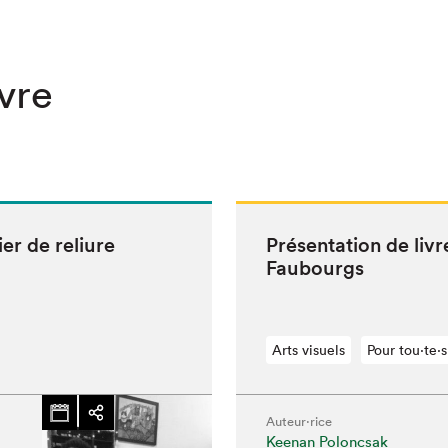
ivre
er de reli­ure
Présen­ta­tion de liv
Faubourgs
Arts visuels
Pour tou⋅te⋅s
Auteur·rice
Keenan Poloncsak