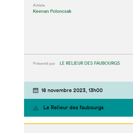
Artiste
Keenan Poloncsak
LE RELIEUR DES FAUBOURGS
Présenté par
Que cher
18 novembre 2023,
13h00
Le Relieur des faubourgs