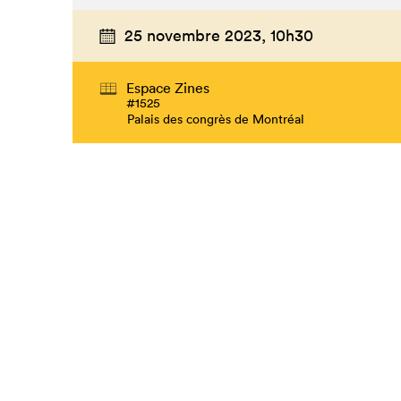
25 novembre 2023,
10h30
Espace Zines
#1525
Palais des congrès de Montréal