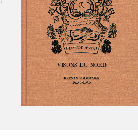
t
À propos du Salon
Liste des exposant·e·s
Liste des auteur·rice·s