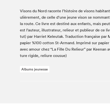
Café La Presse
Espace Côte-des-Neiges
Visons du Nord racon­te l’his­toire de visons habi­tant
Espace jeunesse présenté par Desjardins
ulière­ment, de celle d’une jeune vison se nom­mant O
la route. Ce livre est des­tiné aux enfants, mais peu
Espace Zines
est l’au­teur, illus­tra­teur, relieur et pub­lieur de ce l
La lecture en cadeau
tut) par Har­ri­et Keleu­tak. Tra­duc­tion française par Ma
Le grand jeu de lecture à voix haute du Salon du livre
de Montréal
papi­er %
100
cot­ton St-Armand. Imprimé sur papi­er 
Lettres québécoises au Salon
avec amour chez
“
La Fille Du Relieur” par Keenan a
Louisiane enracinée et branchée
ture rigide, reli­ure cousue)
Mur des illustrateur·rice·s
SLM PRO
Albums jeunesse
Zone Manga