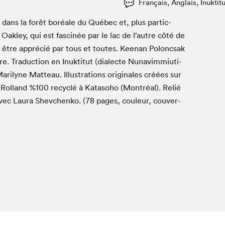
Français, Anglais, Inuktitu
Espace ado | Lis-moi MTL
Espace des tout-petits
 dans la forêt boréale du Québec et, plus par­ti­c­
ak­ley, qui est fascinée par le lac de l’autre côté de
Espace Radio-Canada
t être appré­cié par tous et toutes. Keenan Polonc­sak
La cabane à culture
ivre. Tra­duc­tion en Inuk­ti­tut (dialecte Nunav­im­miu­ti­
La Maison des libraires
r­i­lyne Mat­teau. Illus­tra­tions orig­i­nales créées sur
Le Salon dans ta classe
Rol­land %
100
recy­clé à Kata­so­ho (Mon­tréal). Relié
Liseur Public
vec Lau­ra Shevchenko. (
78
pages, couleur, cou­ver­
Matinées scolaires Hydro-Québec
Narra
Vitrine du Festival littéraire international Metropolis
bleu au SLM