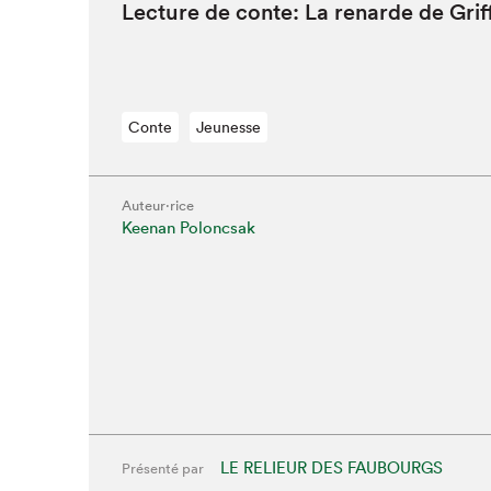
Lec­ture de con­te: La renarde de Gri
Conte
Jeunesse
Auteur·rice
Keenan Poloncsak
LE RELIEUR DES FAUBOURGS
Présenté par