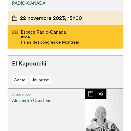
RADIO-CANADA
22 novembre 2023,
15h00
Espace Radio-Canada
#614
Palais des congrès de Montréal
El Kapoutchi
Conte
Jeunesse
Auteur·rice
Alexandre Courteau