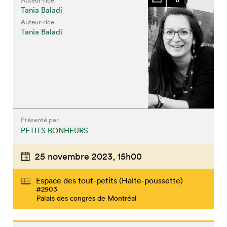
Auteur·rice
Tania Baladi
Auteur·rice
Tania Baladi
Présenté par
PETITS BONHEURS
25 novembre 2023,
15h00
Que cherchez-vous?
Espace des tout-petits (Halte-poussette)
#2903
Palais des congrès de Montréal