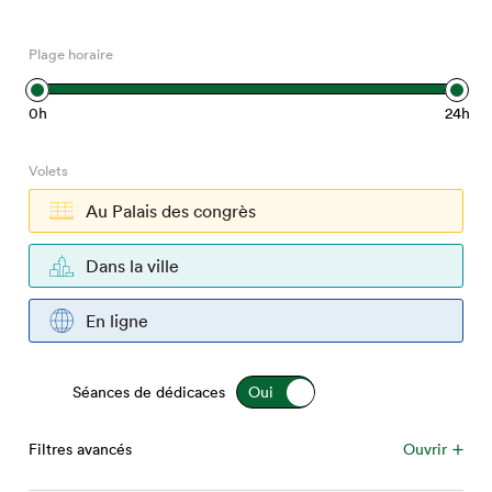
Espace médias
Plage horaire
0h
24h
Volets
Au Palais des congrès
Dans la ville
En ligne
Séances de dédicaces
Filtres avancés
Ouvrir