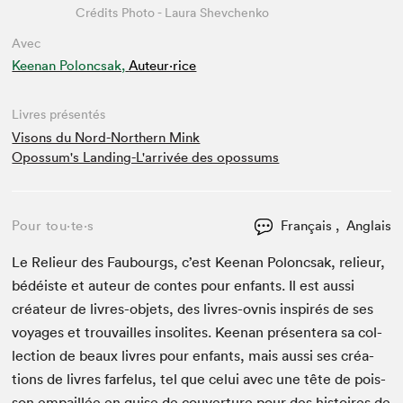
Crédits Photo - Laura Shevchenko
Avec
Keenan Poloncsak,
Auteur·rice
Livres présentés
Visons du Nord-Northern Mink
Opossum's Landing-L'arrivée des opossums
Pour tou⋅te⋅s
Français , Anglais
Le Relieur des Faubourgs, c’est Keenan Polonc­sak, relieur,
bédéiste et auteur de con­tes pour enfants. Il est aus­si
créa­teur de livres-objets, des livres-ovnis inspirés de ses
voy­ages et trou­vailles inso­lites. Keenan présen­tera sa col­
lec­tion de beaux livres pour enfants, mais aus­si ses créa­
tions de livres far­felus, tel que celui avec une tête de pois­
son empail­lée en guise de cou­ver­ture pour des his­toires de