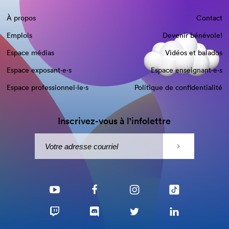
À propos
Contact
Emplois
Devenir bénévole!
Espace médias
Vidéos et balados
Espace exposant·e⋅s
Espace enseignant·e⋅s
Espace professionnel·le⋅s
Politique de confidentialité
Inscrivez-vous à l'infolettre