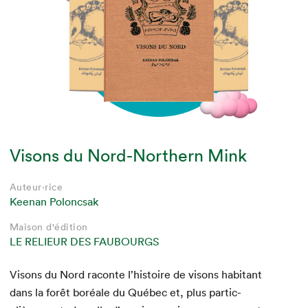
Visons du Nord-Northern Mink
Auteur·rice
Auteur·rice
Auteur·rice
Keenan Poloncsak
Keenan Poloncsak
Keenan Poloncsak
Auteur·rice
Auteur·rice
Auteur·rice
Keenan Poloncsak
Keenan Poloncsak
Keenan Poloncsak
Maison d'édition
Maison d'édition
Maison d'édition
LE RELIEUR DES FAUBOURGS
LE RELIEUR DES FAUBOURGS
LE RELIEUR DES FAUBOURGS
Maison d'édition
Maison d'édition
Maison d'édition
LE RELIEUR DES FAUBOURGS
LE RELIEUR DES FAUBOURGS
LE RELIEUR DES FAUBOURGS
Visons du Nord racon­te l’his­toire de visons habi­tant
dans la forêt boréale du Québec et, plus par­ti­c­