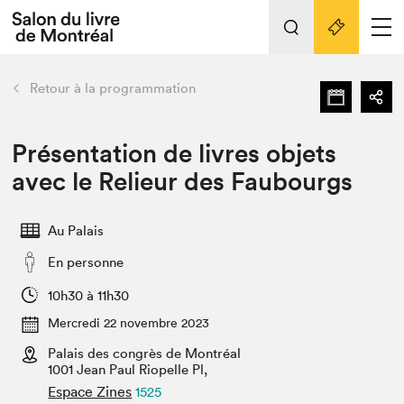
L'événement
Nos activités
retour
Retour à la programmation
Préparer sa visite au Salon
Liens pratiques
Présentation de livres objets
avec le Relieur des Faubourgs
Préparer sa visite
Actualités
Au Palais
Salon au Palais
En personne
SLM PRO
Salon dans la ville et en ligne
10h30 à 11h30
Mercredi 22 novembre 2023
Projets partenaires
Espace exposant⋅e⋅s
Palais des congrès de Montréal
1001 Jean Paul Riopelle Pl,
Espace enseignant·e·s
Espace Zines
1525