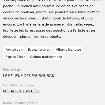
pêche, un recueil avec cou­ver­ture en bois et pages en
écorce de bouleau, une fausse peau tatouée faisant office
de cou­ver­ture pour un sketch­book de tat­toos, et plus
encore. L’ac­tiv­ité se fera de manière informelle, venez
feuil­leter les livres, pos­er des ques­tions à l’artiste et en
décou­vrir plus sur les livres-objets.
Arts visuels
Beaux livres art
Albums jeunesse
Espace Zines
Reliure traditionnelle
Présenté par
LE RELIEUR DES FAUBOURGS
En collaboration avec
N'ÉTAIT-CE PAS L'ÉTÉ
Rendu possible grâce à