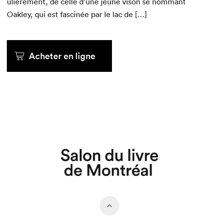
ulière­ment, de celle d’une jeune vison se nom­mant
Oak­ley, qui est fascinée par le lac de […]
Acheter en ligne
Acheter en ligne
Acheter en ligne
Acheter
Acheter
Acheter
Que cherchez-vous?