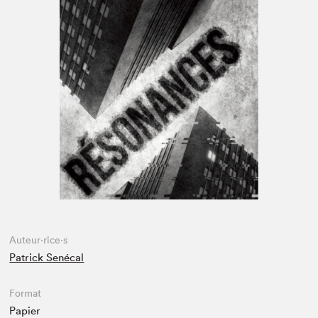
Espace médias
Auteur·rice·s
Patrick Senécal
Format
Papier