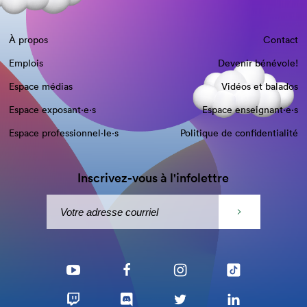
À propos
Contact
Emplois
Devenir bénévole!
Espace médias
Vidéos et balados
Espace exposant·e⋅s
Espace enseignant·e⋅s
Espace professionnel·le⋅s
Politique de confidentialité
Inscrivez-vous à l'infolettre