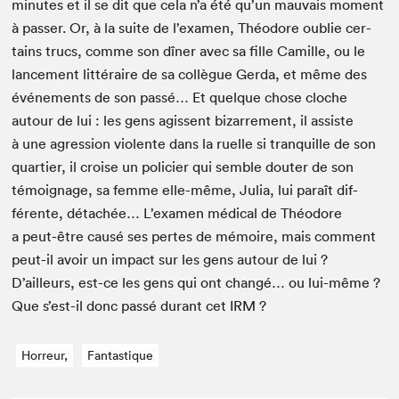
min­utes et il se dit que cela n’a été qu’un mau­vais moment
à pass­er. Or, à la suite de l’examen, Théodore oublie cer­
tains trucs, comme son dîn­er avec sa fille Camille, ou le
lance­ment lit­téraire de sa col­lègue Ger­da, et même des
événe­ments de son passé… Et quelque chose cloche
autour de lui : les gens agis­sent bizarrement, il assiste
à une agres­sion vio­lente dans la ruelle si tran­quille de son
quarti­er, il croise un polici­er qui sem­ble douter de son
témoignage, sa femme elle-même, Julia, lui paraît dif­
férente, détachée… L’examen médi­cal de Théodore
a peut-être causé ses pertes de mémoire, mais com­ment
peut-il avoir un impact sur les gens autour de lui ?
D’ailleurs, est-ce les gens qui ont changé… ou lui-même ?
Que s’est-il donc passé durant cet
IRM
?
Horreur,
Fantastique