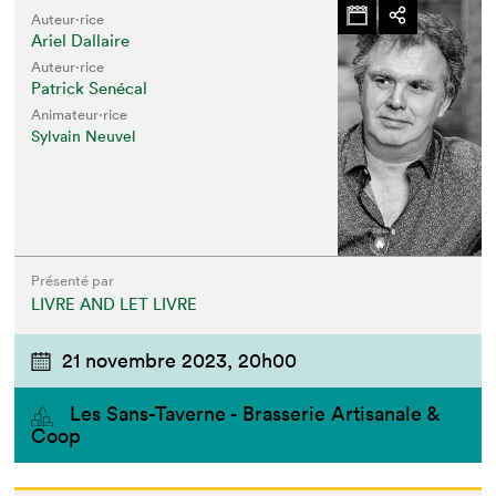
Auteur·rice
Ariel Dallaire
Auteur·rice
Patrick Senécal
Animateur⋅rice
Sylvain Neuvel
Présenté par
LIVRE AND LET LIVRE
21 novembre 2023,
20h00
Les Sans-Taverne - Brasserie Artisanale &
Coop