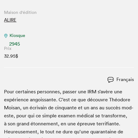
Maison d'édition
ALIRE
Kiosque
2945
Prix
32.95$
Français
Pour cer­taines per­son­nes, pass­er une
IRM
s’avère une
expéri­ence angois­sante. C’est ce que décou­vre Théodore
Moisan, un écrivain de cinquante et un ans au suc­cès mod­
este, pour qui ce sim­ple exa­m­en médi­cal se trans­forme,
à son grand éton­nement, en une épreuve ter­ri­fi­ante.
Heureuse­ment, le tout ne dure qu’une quar­an­taine de