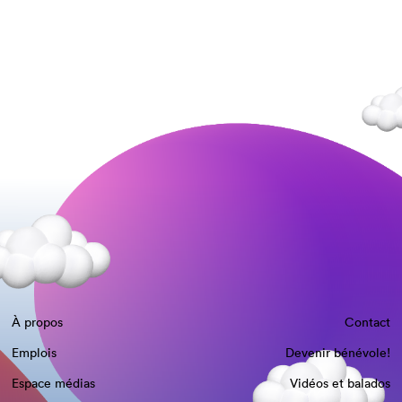
À propos
Contact
Emplois
Devenir bénévole!
Espace médias
Vidéos et balados