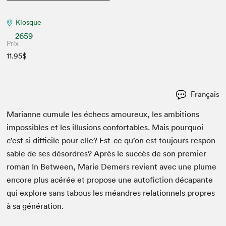
Kiosque
2659
Prix
11.95$
Français
Mar­i­anne cumule les échecs amoureux, les ambi­tions
impos­si­bles et les illu­sions con­fort­a­bles. Mais pourquoi
c’est si dif­fi­cile pour elle? Est-ce qu’on est tou­jours respon­
s­able de ses désor­dres? Après le suc­cès de son pre­mier
roman In Between, Marie Demers revient avec une plume
encore plus acérée et pro­pose une aut­ofic­tion déca­pante
qui explore sans tabous les méan­dres rela­tion­nels pro­pres
à sa génération.