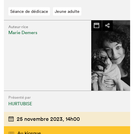
Séance de dédicace
Jeune adulte
Auteur·rice
Marie Demers
Présenté par
HURTUBISE
Que cherchez-vous?
25 novembre 2023,
14h00
Au kiosque