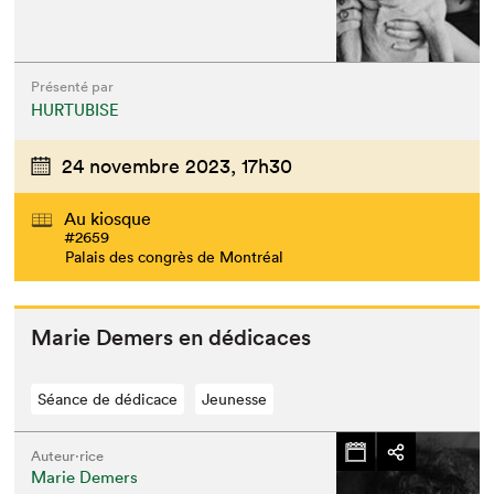
Présenté par
HURTUBISE
24 novembre 2023,
17h30
Au kiosque
#2659
Palais des congrès de Montréal
Marie Demers en dédicaces
Séance de dédicace
Jeunesse
Auteur·rice
Marie Demers