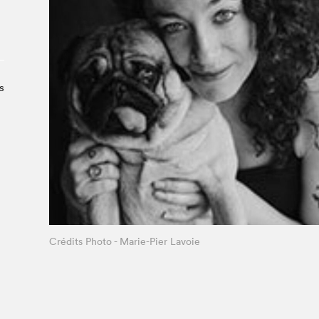
À propos du Salon
Liste des exposant·e·s
Liste des auteur·rice·s
s
Crédits Photo - Marie-Pier Lavoie