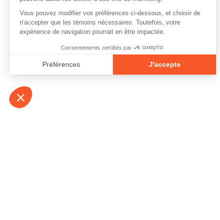
À propos
Contact
Emplois
Devenir bénévo
Espace médias
Vidéos et balad