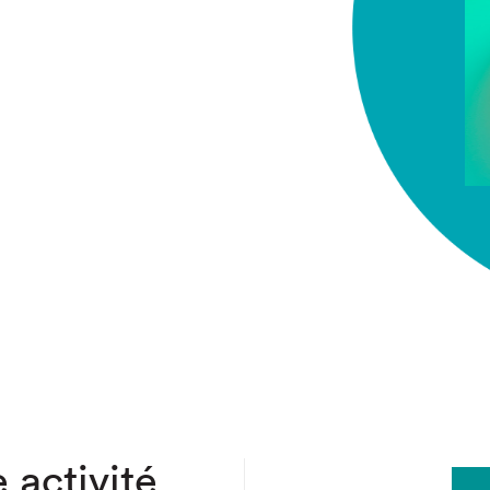
chez-vous?
 activité