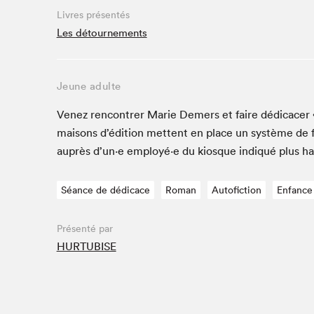
Café La Presse
Livres présentés
Espace Côte-des-Neiges
Les détournements
Espace jeunesse présenté par Desjardins
Espace Zines
Jeune adulte
La lecture en cadeau
Le grand jeu de lecture à voix haute du Salon du livre
Venez ren­con­tr­er Marie Demers et faire dédi­cac­e
de Montréal
maisons d’édi­tion met­tent en place un sys­tème de 
Lettres québécoises au Salon
auprès d’un·e employé·e du kiosque indiqué plus h
Louisiane enracinée et branchée
Mur des illustrateur·rice·s
Séance de dédicace
Roman
Autofiction
Enfance
SLM PRO
Zone Manga
Présenté par
HURTUBISE