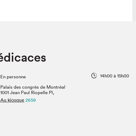
lais
Salon dans la ville et en ligne
édicaces
tion
Programmation dans la ville
colaires Hydro-Québec
Programmation en ligne
Vidéos et balados
14h00 à 15h00
En personne
xposant·e·s
Palais des congrès de Montréal
teur·rice·s
1001 Jean Paul Riopelle Pl,
Au kiosque
2659