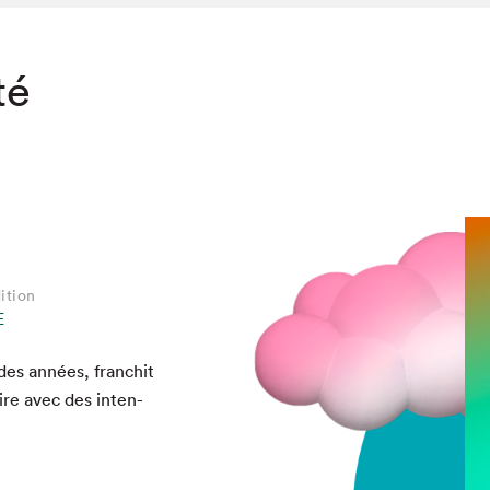
té
ition
E
es années, fran­chit
aire avec des inten­