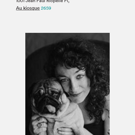
1001 Jean Paul Riopelle Pl,
Espace médias
Au kiosque
2659