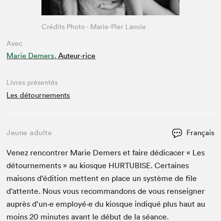
Crédits Photo - Marie-Pier Lavoie
Avec
Marie Demers,
Auteur·rice
Livres présentés
Les détournements
Jeune adulte
Français
Venez ren­con­tr­er Marie Demers et faire dédi­cac­er « Les
détourne­ments » au kiosque
HUR­TUBISE
. Cer­taines
maisons d’édi­tion met­tent en place un sys­tème de file
d’at­tente. Nous vous recom­man­dons de vous ren­seign­er
auprès d’un·e employé·e du kiosque indiqué plus haut au
moins
20
min­utes avant le début de la séance.