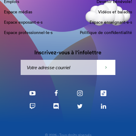
Emplois
Devenir bénévole!
Espace médias
Vidéos et balados
Espace exposant·e⋅s
Espace enseignant·e⋅s
Espace professionnel·le⋅s
Politique de confidentialité
Inscrivez-vous à l'infolettre
© 2026 - Tous droits réservés