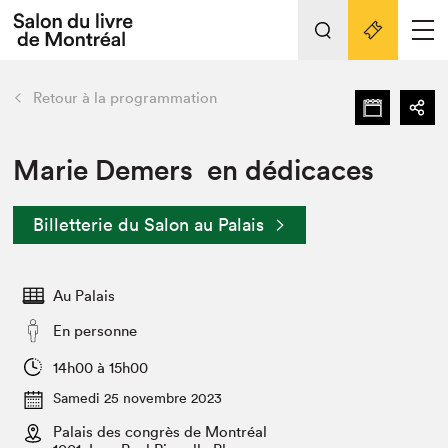
L'événement
Nos activités
retour
Retour à la programmation
Préparer sa visite au Salon
Liens pratiques
Marie Demers en dédicaces
Préparer sa visite
Billetterie du Salon au Palais
Actualités
Salon au Palais
Au Palais
SLM PRO
Salon dans la ville et en ligne
En personne
Projets partenaires
14h00 à 15h00
Espace exposant⋅e⋅s
Samedi 25 novembre 2023
Espace enseignant·e·s
Palais des congrès de Montréal