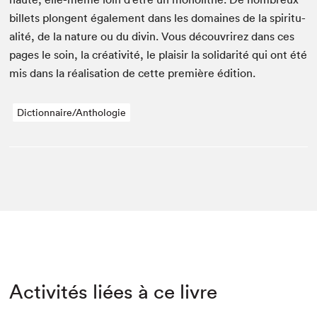
bil­lets plon­gent égale­ment dans les domaines de la spir­i­tu­
al­ité, de la nature ou du divin. Vous décou­vrirez dans ces
pages le soin, la créa­tiv­ité, le plaisir la sol­i­dar­ité qui ont été
mis dans la réal­i­sa­tion de cette pre­mière édition.
Dictionnaire/Anthologie
Activités liées à ce livre