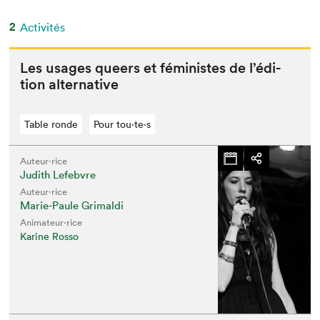
2
Activités
Les usages queers et fémin­istes de l’édi­
tion alternative
Table ronde
Pour tou⋅te⋅s
Auteur·rice
Judith Lefebvre
Auteur·rice
Marie-Paule Grimaldi
Animateur⋅rice
Karine Rosso