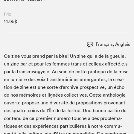
Prix
14.95$
Français, Anglais
Ce zine vous prend par la bite! Un zine qui a de la gueule,
un zine par et pour les femmes trans et celleux affecté.e.s
par la trans­misog­y­nie. Au sein de cette pra­tique de la mise
en lumière des voix trans­féminines émer­gentes, la créa­
tion de zine est une sorte d’archive prospec­tive, un écho
de nos mémoires et lignées col­lec­tives. Cette antholo­gie
ouverte pro­pose une diver­sité de propo­si­tions provenant
des qua­tre coins de l’Île de la Tortue. Une bonne par­tie du
con­tenu de ce pre­mier numéro touche à des prob­lé­ma­
tiques et des expéri­ences par­ti­c­ulières à notre com­mu­
nauté, elle-même loin d’être un mono­lithe. De nom­breux