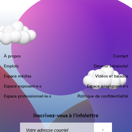
À propos
Contact
Emplois
Devenir bénévole!
Espace médias
Vidéos et balados
Espace exposant·e⋅s
Espace enseignant·e⋅s
Espace professionnel·le⋅s
Politique de confidentialité
Inscrivez-vous à l'infolettre