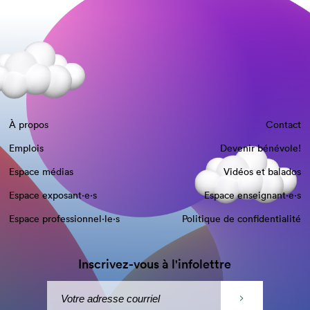
À propos
Contact
Emplois
Devenir bénévole!
Espace médias
Vidéos et balados
Espace exposant·e⋅s
Espace enseignant·e⋅s
Espace professionnel·le⋅s
Politique de confidentialité
Inscrivez-vous à l'infolettre