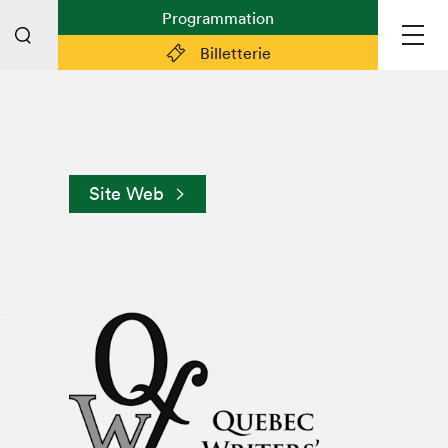
Programmation
Billetterie
Liens pratiques
Plan du Salon
Site Web
Préparer sa visite
Partenaires
Espace médias
Espace exposant·e·s
Espace enseignant·e·s
Espace participant⋅e⋅s
Espace Salon dans la ville
Espace bénévoles
Devenir bénévole