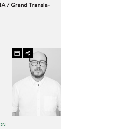
IA
/ Grand Trans­la­
chez-vous?
ION