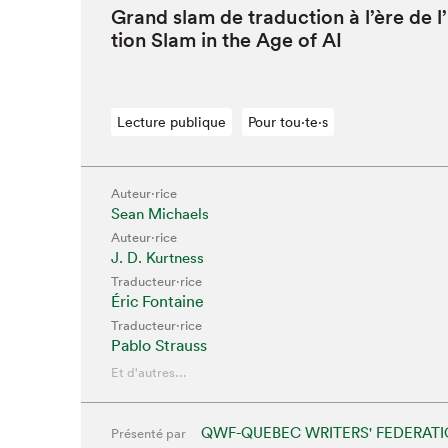
Grand slam de tra­duc­tion à l’ère de l’
tion Slam in the Age of
AI
Que cher
Lecture publique
Pour tou⋅te⋅s
Auteur·rice
Sean Michaels
Auteur·rice
J. D. Kurtness
Traducteur·rice
Éric Fontaine
Traducteur·rice
Pablo Strauss
Et d'autres...
QWF-QUEBEC WRITERS' FEDERAT
Présenté par