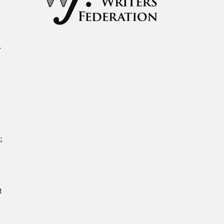
À propos du Salon
Liste des exposant·e·s
Liste des auteur·rice·s
-
;
t