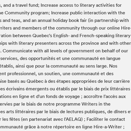
Espace ado | Lis-moi MTL
 and a travel fund; Increase access to literary activities for
Espace des tout-petits
he Community program; Increase public interaction with the
rs and teas, and an annual holiday book fair (in partnership with
Espace Radio-Canada
writers and members of the community through our online Hire
La cabane à culture
ration between Quebec’s English- and French-speaking literary
La Maison des libraires
ps with literary presenters across the province and with other
Le Salon dans ta classe
ns. Communicate with all levels of government on behalf of our
Liseur Public
 services, des opportunités et une communauté en langue
Matinées scolaires Hydro-Québec
établis, ainsi que pour la communauté au sens large. Nos
ement professionnel, un soutien, une communauté et des
Narra
ise basés au Québec à des étapes appropriées de leur carrière 
Vitrine du Festival littéraire international Metropolis
bleu au SLM
écrivains émergents ou établis par le biais de prix littéraires
tions en ligne et d'un fonds de voyage ; accroître l'accès aux
ervies par le biais de notre programme Writers in the
s arts littéraires par le biais de lectures publiques, de dîners e
r les fêtes (en partenariat avec l'AELAQ) ; Faciliter le contact
communauté grâce à notre répertoire en ligne Hire-a-Writer ;