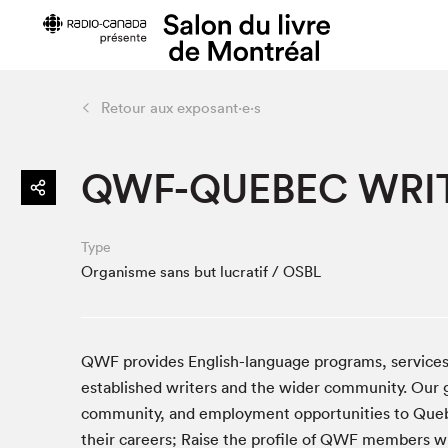
Retour aux exposant·e·s
Préparer sa visite
Salon au Pa
QWF-QUEBEC WRIT
Horaires et tarifs
Programma
Plan du Salon
Matinées s
Se rendre au Salon
SLM PRO
Type
Accessibilité
Liste des e
Organisme sans but lucratif / OSBL
Restauration
Liste des au
Code de conduite
QWF provides English-language programs, services,
established writers and the wider community. Our 
community, and employment opportunities to Quebe
Projets partenaires
their careers; Raise the profile of QWF members wh