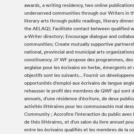
Café La Presse
awards, a writing residency, two online publications,
Espace Côte-des-Neiges
underserved communities through our Writers in t
literary arts through public readings, literary dinne
Espace jeunesse présenté par Desjardins
the AELAQ); Facilitate contact between qualified 
Espace Zines
a-Writer directory; Encourage dialogue and collabo
La lecture en cadeau
communities; Create mutually supportive partnershi
Le grand jeu de lecture à voix haute du Salon du livre
de Montréal
national, provincial and municipal arts organizatio
Lettres québécoises au Salon
constituency. /// WF propose des programmes, des
Louisiane enracinée et branchée
anglaise pour les écrivains en herbe, émergents et 
objectifs sont les suivants... Fournir un développ
Mur des illustrateur·rice·s
opportunités d'emploi aux écrivains de langue angla
SLM PRO
rehausser le profil des membres de QWF qui sont des 
Zone Manga
annuels, d'une résidence d'écriture, de deux publica
activités littéraires pour les communautés mal dess
Community ; Accroître l'interaction du public avec le
de thés littéraires, et d'un salon du livre annuel pou
entre les écrivains qualifiés et les membres de la 