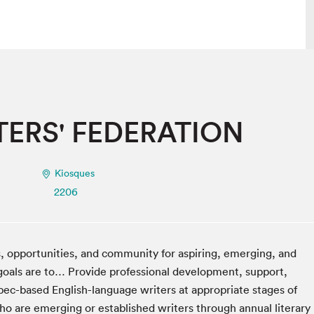
lais
Salon dans la ville et en ligne
ERS' FEDERATION
tion
Programmation dans la ville
colaires Hydro-Québec
Programmation en ligne
Vidéos et balados
Kiosques
xposant·e·s
2206
teur·rice·s
 opportunities, and community for aspiring, emerging, and
goals are to… Provide professional development, support,
c-based English-language writers at appropriate stages of
o are emerging or established writers through annual literary