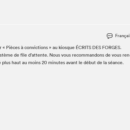
Espace ado | Lis-moi MTL
Espace des tout-petits
Espace Radio-Canada
La cabane à culture
Françai
La Maison des libraires
Le Salon dans ta classe
er « Pièces à con­vic­tions » au kiosque
ÉCRITS
DES
FORGES
.
ys­tème de file d’at­tente. Nous vous recom­man­dons de vous ren
Liseur Public
é plus haut au moins
20
min­utes avant le début de la séance.
Matinées scolaires Hydro-Québec
Narra
Vitrine du Festival littéraire international Metropolis
bleu au SLM