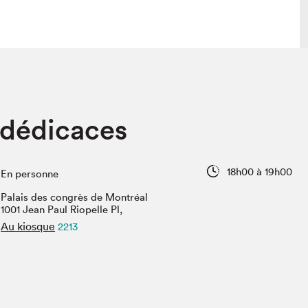
lais
Salon dans la ville et en ligne
 dédicaces
tion
Programmation dans la ville
colaires Hydro-Québec
Programmation en ligne
Vidéos et balados
18h00 à 19h00
En personne
xposant·e·s
Palais des congrès de Montréal
teur·rice·s
1001 Jean Paul Riopelle Pl,
Au kiosque
2213