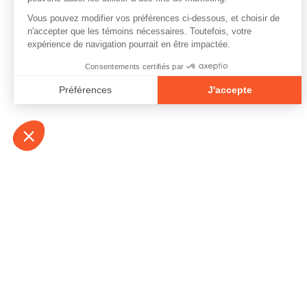
À propos
Contact
Emplois
Devenir bénévo
Espace médias
Vidéos et balad