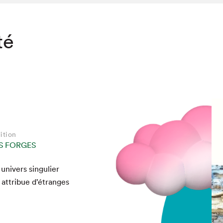
té
ition
S FORGES
nivers sin­guli­er
il attribue d’étranges