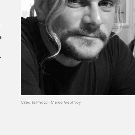
À propos du Salon
Liste des exposant·e·s
Liste des auteur·rice·s
s
­
Crédits Photo - Marco Geoffroy