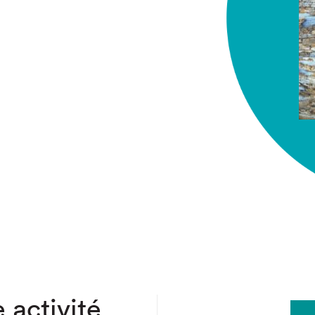
chez-vous?
 activité