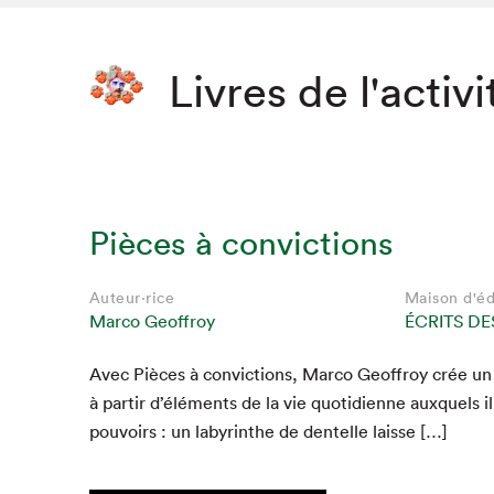
Livres de l'activi
Pièces à convictions
Auteur·rice
Maison d'éd
Marco Geoffroy
ÉCRITS DE
Avec Pièces à con­vic­tions, Mar­co Geof­froy crée un u
à par­tir d’éléments de la vie quo­ti­di­enne aux­quels 
pou­voirs : un labyrinthe de den­telle laisse […]