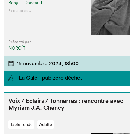
Rosy L. Daneault
Et d'autres...
Présenté par
NOROÎT
15 novembre 2023,
18h00
La Cale - pub zéro déchet
Voix / Éclairs / Ton­nerres : ren­con­tre avec
Myr­i­am J.A. Chancy
Table ronde
Adulte