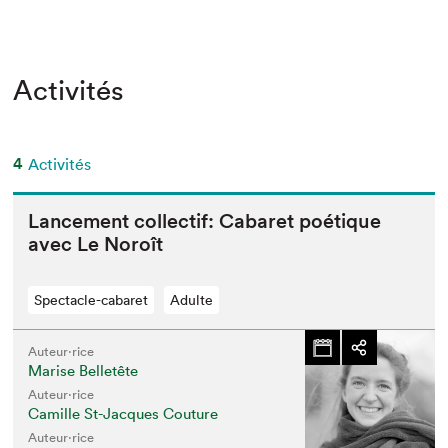
Activités
4
Activités
Lance­ment col­lec­tif: Cabaret poé­tique
avec Le Noroît
Spectacle-cabaret
Adulte
Auteur·rice
Marise Belletête
Auteur·rice
Camille St-Jacques Couture
Auteur·rice