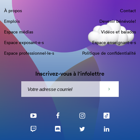
À propos
Contact
Emplois
Devenir bénévole!
Espace médias
Vidéos et balados
Espace exposant·e⋅s
Espace enseignant·e⋅s
Espace professionnel·le⋅s
Politique de confidentialité
Inscrivez-vous à l'infolettre