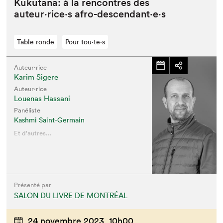
Kuku­tana: à la ren­con­tres des
auteur·rice·s afro-descendant·e·s
Table ronde
Pour tou⋅te⋅s
Auteur·rice
Karim Sigere
Auteur·rice
Louenas Hassani
Panéliste
Kashmi Saint-Germain
Et d'autres...
Présenté par
SALON DU LIVRE DE MONTRÉAL
24 novembre 2023,
10h00