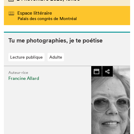
Espace littéraire
Palais des congrès de Montréal
Tu me pho­togra­phies, je te poétise
Lecture publique
Adulte
Auteur·rice
Francine Allard