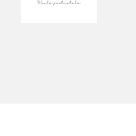
À propos du Salon
Liste des exposant·e·s
Liste des auteur·rice·s