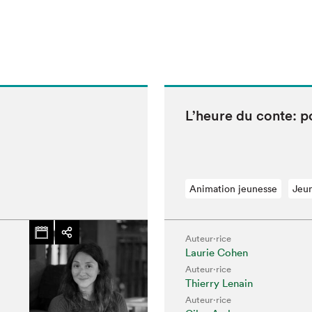
L’heure du con­te: p
Animation jeunesse
Jeu
Auteur·rice
Laurie Cohen
Auteur·rice
Thierry Lenain
Auteur·rice