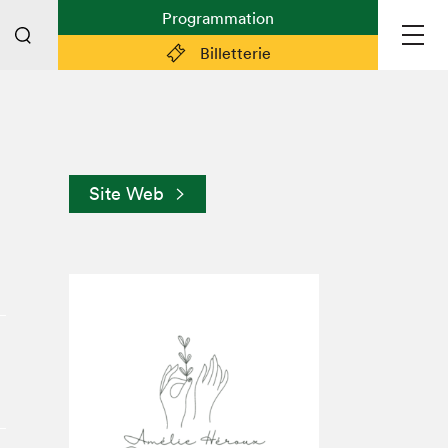
Programmation
Billetterie
Liens pratiques
Plan du Salon
Site Web
Préparer sa visite
Partenaires
Espace médias
Espace exposant·e·s
Espace enseignant·e·s
Espace participant⋅e⋅s
Espace Salon dans la ville
Espace bénévoles
Devenir bénévole