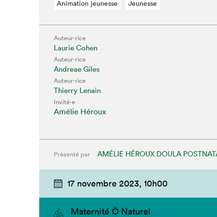
Animation jeunesse
Jeunesse
Auteur·rice
Laurie Cohen
Auteur·rice
Andreae Giles
Auteur·rice
Thierry Lenain
Invité⋅e
Amélie Héroux
AMÉLIE HÉROUX DOULA POSTNAT
Présenté par
17 novembre 2023,
10h00
Maternité Ô Naturel