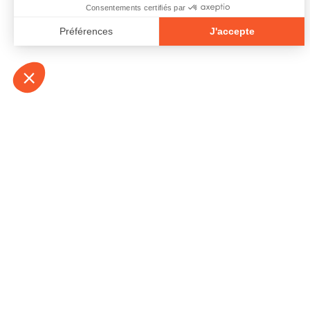
À propos
Contact
Emplois
Devenir bénévo
Espace médias
Vidéos et balad
Espace exposant·e⋅s
Espace enseign