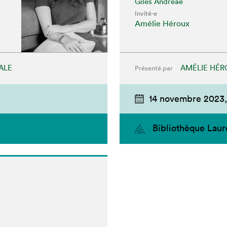
Giles Andreae
Invité⋅e
Amélie Héroux
ALE
AMÉLIE HÉR
Présenté par
14 novembre 2023,
chez-vous?
Bibliothèque Laur