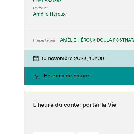
Giles Andreae
Invité⋅e
Amélie Héroux
AMÉLIE HÉROUX DOULA POSTNAT
Présenté par
10 novembre 2023,
10h00
Que cher
Heureux de nature
L’heure du con­te: porter la Vie