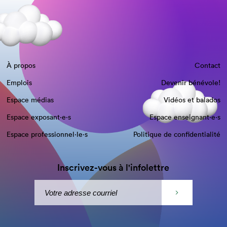
À propos
Contact
Emplois
Devenir bénévole!
Espace médias
Vidéos et balados
Espace exposant·e⋅s
Espace enseignant·e⋅s
Espace professionnel·le⋅s
Politique de confidentialité
Inscrivez-vous à l'infolettre