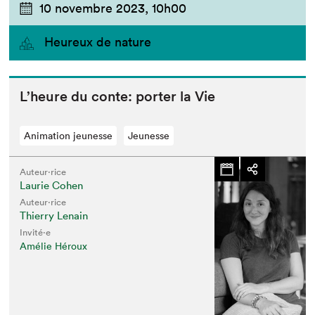
10 novembre 2023,
10h00
Heureux de nature
L’heure du con­te: porter la Vie
Animation jeunesse
Jeunesse
Auteur·rice
Laurie Cohen
Auteur·rice
Thierry Lenain
Invité⋅e
Amélie Héroux