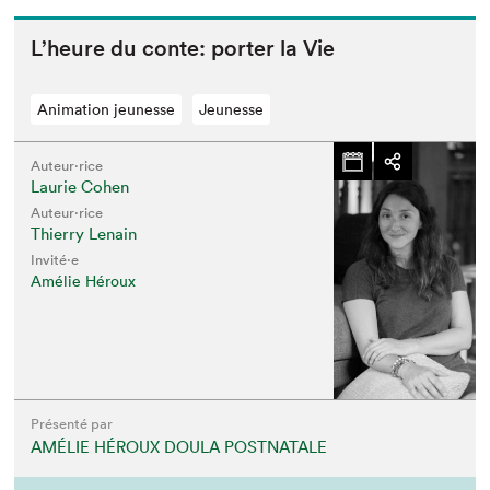
L’heure du con­te: porter la Vie
Animation jeunesse
Jeunesse
Auteur·rice
Laurie Cohen
Auteur·rice
Thierry Lenain
Invité⋅e
Amélie Héroux
Présenté par
AMÉLIE HÉROUX DOULA POSTNATALE