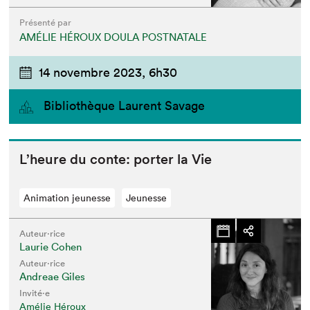
Présenté par
AMÉLIE HÉROUX DOULA POSTNATALE
14 novembre 2023,
6h30
Bibliothèque Laurent Savage
L’heure du con­te: porter la Vie
Animation jeunesse
Jeunesse
Auteur·rice
Laurie Cohen
Auteur·rice
Andreae Giles
Invité⋅e
Amélie Héroux