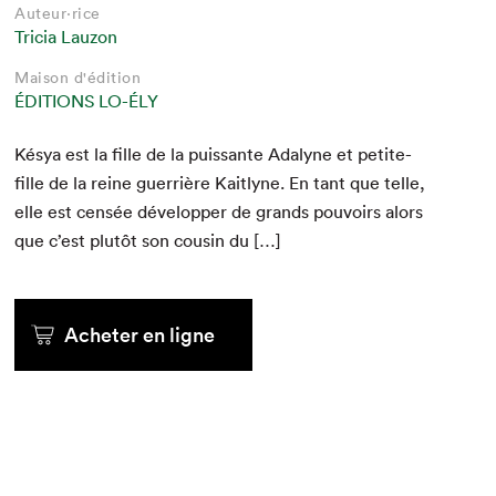
Auteur·rice
Tricia Lauzon
Maison d'édition
ÉDITIONS LO-ÉLY
Késya est la fille de la puis­sante Ada­lyne et petite-
fille de la reine guer­rière Kait­lyne. En tant que telle,
elle est cen­sée dévelop­per de grands pou­voirs alors
que c’est plutôt son cousin du […]
Acheter en ligne