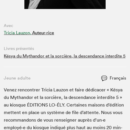
Avec
Tricia Lauzon,
Auteur·rice
Livres présentés
Késya du Mythandor et la sorcière, la descendance interdite 5
Jeune adulte
Français
Venez ren­con­tr­er Tri­cia Lau­zon et faire dédi­cac­er « Késya
du Mythandor et la sor­cière, la descen­dance inter­dite
5
»
au kiosque
ÉDI­TIONS
LO-ÉLY
. Cer­taines maisons d’édi­tion
met­tent en place un sys­tème de file d’at­tente. Nous vous
recom­man­dons de vous ren­seign­er auprès d’un·e
employé·e du kiosque indiqué plus haut au moins
20
min­