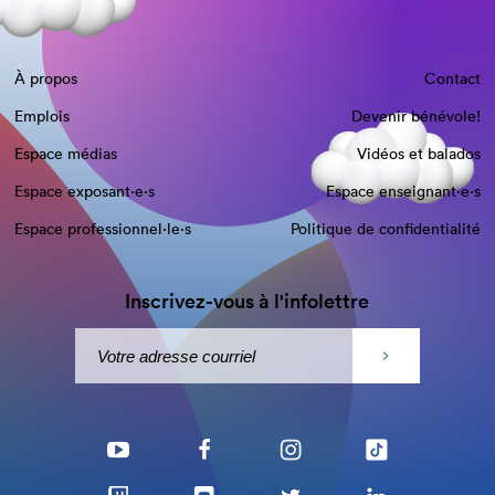
À propos
Contact
Emplois
Devenir bénévole!
Espace médias
Vidéos et balados
Espace exposant·e⋅s
Espace enseignant·e⋅s
Espace professionnel·le⋅s
Politique de confidentialité
Inscrivez-vous à l'infolettre