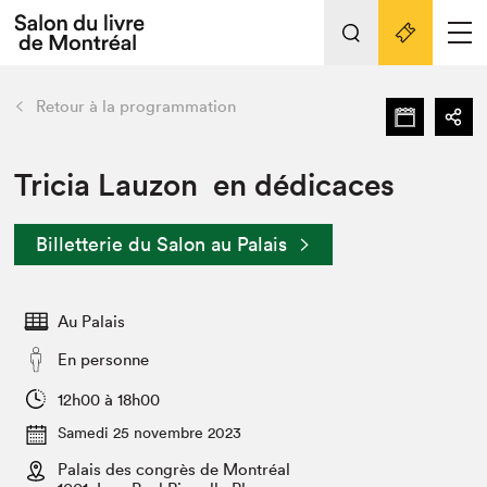
L'événement
Nos activités
retour
Retour à la programmation
Préparer sa visite au Salon
Liens pratiques
Tricia Lauzon en dédicaces
Préparer sa visite
Billetterie du Salon au Palais
Actualités
Salon au Palais
Au Palais
SLM PRO
Salon dans la ville et en ligne
En personne
Projets partenaires
12h00 à 18h00
Espace exposant⋅e⋅s
Samedi 25 novembre 2023
Espace enseignant·e·s
Palais des congrès de Montréal