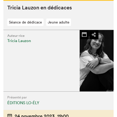
Tri­cia Lau­zon en dédicaces
Séance de dédicace
Jeune adulte
Auteur·rice
Tricia Lauzon
Présenté par
ÉDITIONS LO-ÉLY
24 novembre 2023,
11h00