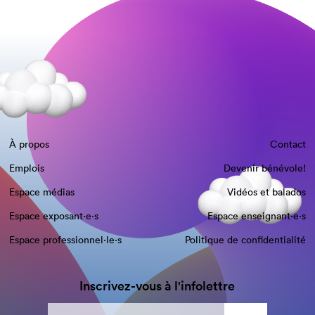
À propos
Contact
Emplois
Devenir bénévole!
Espace médias
Vidéos et balados
Espace exposant·e⋅s
Espace enseignant·e⋅s
Espace professionnel·le⋅s
Politique de confidentialité
Inscrivez-vous à l'infolettre