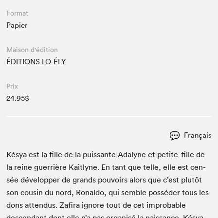
Format
Papier
Maison d'édition
ÉDITIONS LO-ÉLY
Prix
24.95$
Français
Késya est la fille de la puis­sante Ada­lyne et petite-fille de
la reine guer­rière Kait­lyne. En tant que telle, elle est cen­
sée dévelop­per de grands pou­voirs alors que c’est plutôt
son cousin du nord, Ronal­do, qui sem­ble pos­séder tous les
dons atten­dus. Zafi­ra ignore tout de cet improb­a­ble
descen­dant dont elle n’a pas organ­isé la nais­sance. Késya