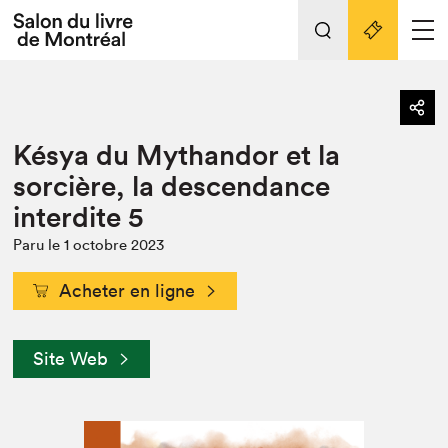
L'événement
Nos activités
retour
Késya du Mythandor et la
Préparer sa visite au Salon
Liens pratiques
sorcière, la descendance
interdite 5
Préparer sa visite
Actualités
Paru le 1 octobre 2023
Salon au Palais
Acheter en ligne
SLM PRO
Salon dans la ville et en ligne
Site Web
Projets partenaires
Espace exposant⋅e⋅s
Espace enseignant·e·s