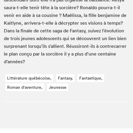
saura-t-elle tenir tête à la sor­cière? Ronal­do pour­ra-t-il
venir en aide à sa cou­sine ? Maëlis­sa, la fille ben­jamine de
Kait­lyne, arrivera-t-elle à décrypter ses visions à temps?
Dans la finale de cette saga de Fan­ta­sy, suiv­ez l’évolution
de trois jeunes ado­les­cents qui se décou­vrent un lien bien
sur­prenant lorsqu’ils s’allient. Réus­siront-ils à con­tre­car­rer
le plan conçu par la sor­cière il y a plus d’une cen­taine
d’années?
Littérature québécoise,
Fantasy,
Fantastique,
Roman d'aventure,
Jeunesse