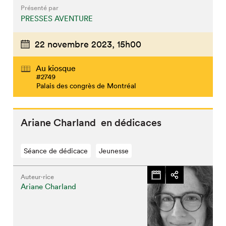
Présenté par
PRESSES AVENTURE
22 novembre 2023,
15h00
Au kiosque
#2749
Palais des congrès de Montréal
Ariane Charland en dédicaces
Séance de dédicace
Jeunesse
Auteur·rice
Ariane Charland