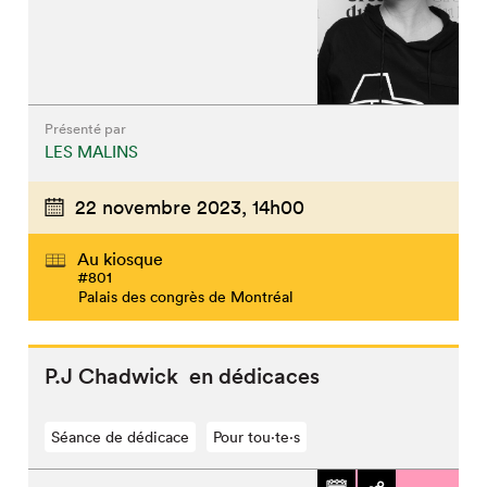
Présenté par
LES MALINS
22 novembre 2023,
14h00
Au kiosque
#801
Palais des congrès de Montréal
P.J Chadwick en dédicaces
Séance de dédicace
Pour tou⋅te⋅s