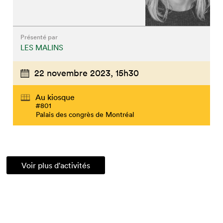
Présenté par
LES MALINS
22 novembre 2023,
15h30
Au kiosque
#801
Palais des congrès de Montréal
Voir plus d'activités