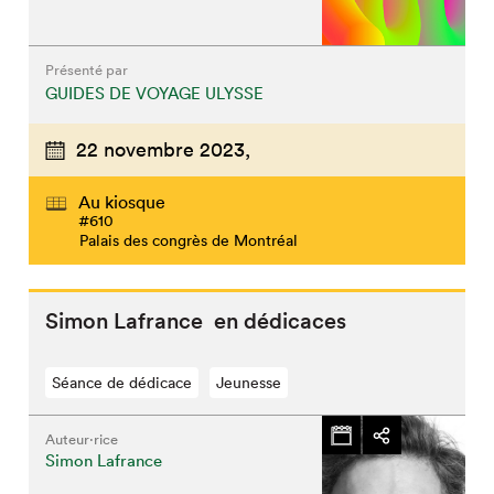
Présenté par
GUIDES DE VOYAGE ULYSSE
22 novembre 2023,
Au kiosque
#610
Palais des congrès de Montréal
Simon Lafrance en dédicaces
Séance de dédicace
Jeunesse
Auteur·rice
Simon Lafrance