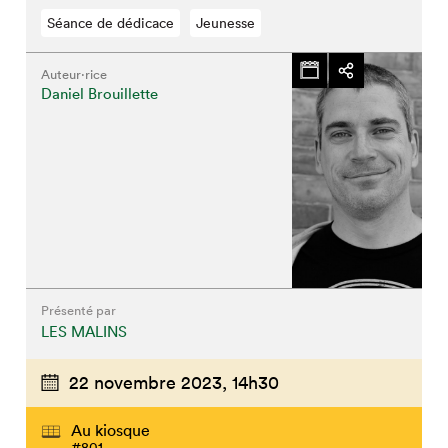
Séance de dédicace
Jeunesse
Auteur·rice
Daniel Brouillette
Que cherchez-vous?
Présenté par
Fermer
LES MALINS
22 novembre 2023,
14h30
Au kiosque
#801