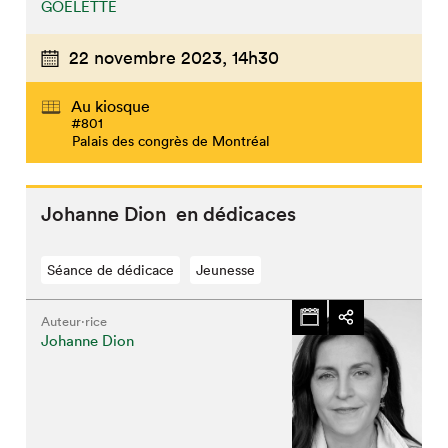
GOÉLETTE
22 novembre 2023,
14h30
Au kiosque
#801
Palais des congrès de Montréal
Johanne Dion en dédicaces
Séance de dédicace
Jeunesse
Auteur·rice
Johanne Dion