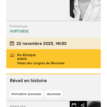
Présenté par
HURTUBISE
22 novembre 2023,
14h30
Au kiosque
#2659
Palais des congrès de Montréal
Réveil en histoire
Animation jeunesse
Jeunesse
Auteur·rice