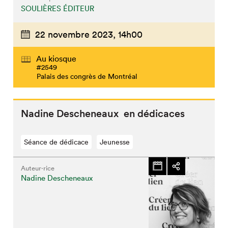
SOULIÈRES ÉDITEUR
22 novembre 2023,
14h00
Au kiosque
#2549
Palais des congrès de Montréal
Nadine Descheneaux en dédicaces
Séance de dédicace
Jeunesse
Auteur·rice
Nadine Descheneaux