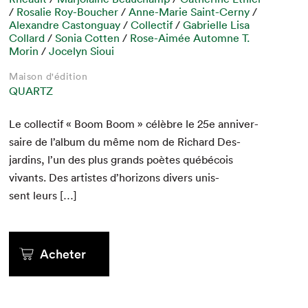
/
Rosalie Roy-Boucher
/
Anne-Marie Saint-Cerny
/
Alexandre Castonguay
/
Collectif
/
Gabrielle Lisa
Collard
/
Sonia Cotten
/
Rose-Aimée Automne T.
Morin
/
Jocelyn Sioui
Maison d'édition
QUARTZ
Le col­lec­tif « Boom Boom » célèbre le
25
e
anniver­
saire de l’album du même nom de Richard Des­
jardins, l’un des plus grands poètes québé­cois
vivants. Des artistes d’horizons divers unis­
sent leurs […]
Acheter