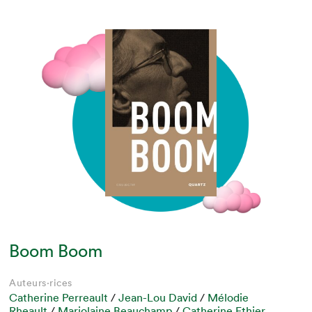
Boom Boom
Auteurs·rices
Catherine Perreault
/
Jean-Lou David
/
Mélodie
Rheault
/
Marjolaine Beauchamp
/
Catherine Ethier