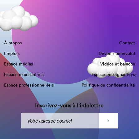
À propos
Contact
Emplois
Devenir bénévole!
Espace médias
Vidéos et balados
Espace exposant·e⋅s
Espace enseignant·e⋅s
Espace professionnel·le⋅s
Politique de confidentialité
Inscrivez-vous à l'infolettre