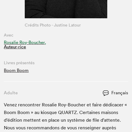
Crédits Photo - Justine Latour
Avec
Rosalie Roy-Boucher,
Auteur·rice
Livres présentés
Boom Boom
Adulte
Français
Venez ren­con­tr­er Ros­alie Roy-Bouch­er et faire dédi­cac­er «
Boom Boom » au kiosque
QUARTZ
. Cer­taines maisons
d’édi­tion met­tent en place un sys­tème de file d’at­tente.
Nous vous recom­man­dons de vous ren­seign­er auprès