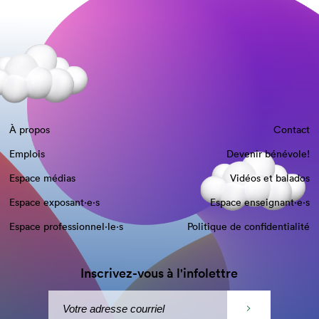
À propos
Contact
Emplois
Devenir bénévole!
Espace médias
Vidéos et balados
Espace exposant·e⋅s
Espace enseignant·e⋅s
Espace professionnel·le⋅s
Politique de confidentialité
Inscrivez-vous à l'infolettre