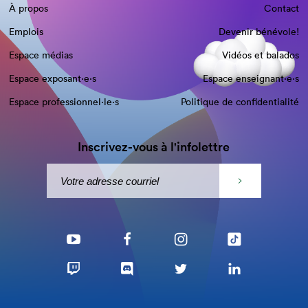
À propos
Contact
Emplois
Devenir bénévole!
Espace médias
Vidéos et balados
Espace exposant·e⋅s
Espace enseignant·e⋅s
Espace professionnel·le⋅s
Politique de confidentialité
Inscrivez-vous à l'infolettre