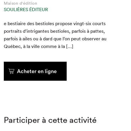
Maison d'édition
SOULIÈRES ÉDITEUR
e bes­ti­aire des besti­oles pro­pose vingt-six courts
por­traits d’in­tri­g­antes besti­oles, par­fois à pattes,
par­fois à ailes ou à dard que l’on peut observ­er au
Québec, à la ville comme à la […]
Acheter en ligne
Participer à cette activité