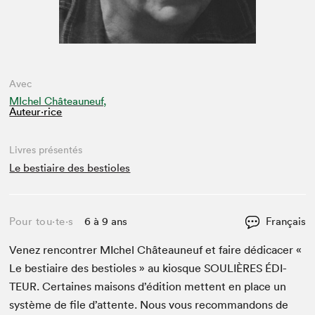
Avec
MIchel Châteauneuf,
Auteur·rice
Livres présentés
Le bestiaire des bestioles
Pour tou⋅te⋅s
6 à 9 ans
Français
Venez ren­con­tr­er MIchel Châteauneuf et faire dédi­cac­er «
Le bes­ti­aire des besti­oles » au kiosque
SOULIÈRES
ÉDI­
TEUR
. Cer­taines maisons d’édi­tion met­tent en place un
sys­tème de file d’at­tente. Nous vous recom­man­dons de