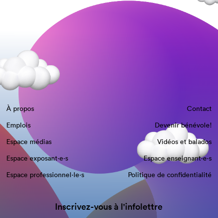
À propos
Contact
Emplois
Devenir bénévole!
Espace médias
Vidéos et balados
Espace exposant·e⋅s
Espace enseignant·e⋅s
Espace professionnel·le⋅s
Politique de confidentialité
Inscrivez-vous à l'infolettre