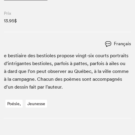
Prix
13.95$
Français
e bes­ti­aire des besti­oles pro­pose vingt-six courts por­traits
d’in­tri­g­antes besti­oles, par­fois à pattes, par­fois à ailes ou
à dard que l’on peut observ­er au Québec, à la ville comme
à la cam­pagne. Cha­cun des poèmes sont accom­pa­g­nés
d’un dessin fait par l’auteur.
Poésie,
Jeunesse