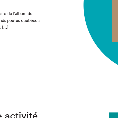
chez-vous?
aire de l’album du
nds poètes québé­cois
s […]
 activité