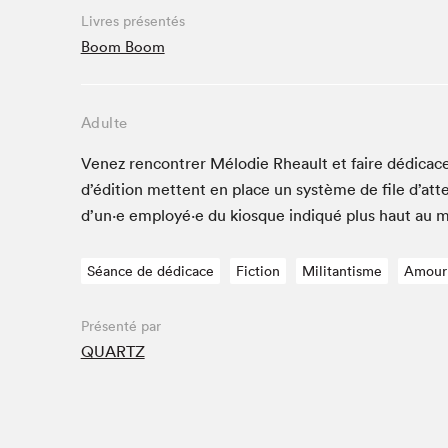
Café La Presse
Livres présentés
Espace Côte-des-Neiges
Boom Boom
Espace jeunesse présenté par Desjardins
Espace Zines
Adulte
La lecture en cadeau
Le grand jeu de lecture à voix haute du Salon du livre
Venez ren­con­tr­er Mélodie Rheault et faire dédi­c
de Montréal
d’édi­tion met­tent en place un sys­tème de file d’at
Lettres québécoises au Salon
d’un·e employé·e du kiosque indiqué plus haut au 
Louisiane enracinée et branchée
Mur des illustrateur·rice·s
Séance de dédicace
Fiction
Militantisme
Amour
SLM PRO
Zone Manga
Présenté par
QUARTZ