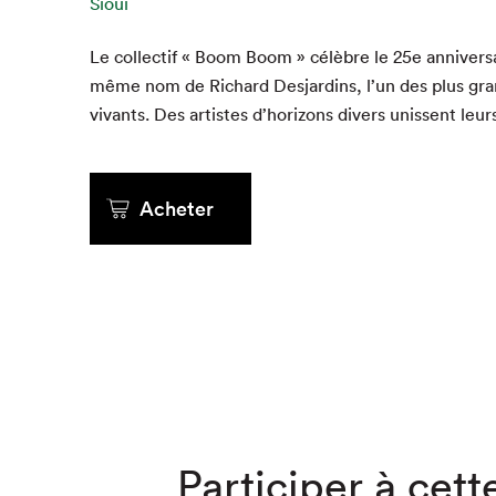
Sioui
Que cher
Le col­lec­tif « Boom Boom » célèbre le
25
e
anniver­s
même nom de Richard Des­jardins, l’un des plus gra
vivants. Des artistes d’horizons divers unis­sent leur
Acheter
Participer à cette