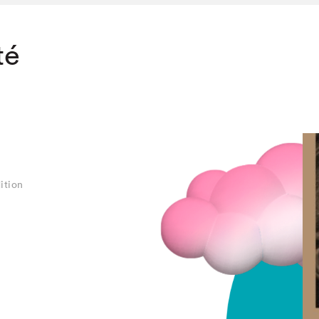
té
ition