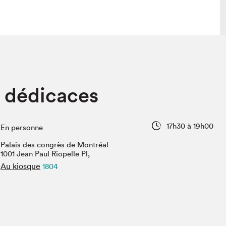
lais
Salon dans la ville et en ligne
 dédicaces
tion
Programmation dans la ville
colaires Hydro-Québec
Programmation en ligne
Vidéos et balados
17h30 à 19h00
En personne
xposant·e·s
Palais des congrès de Montréal
teur·rice·s
1001 Jean Paul Riopelle Pl,
Au kiosque
1804