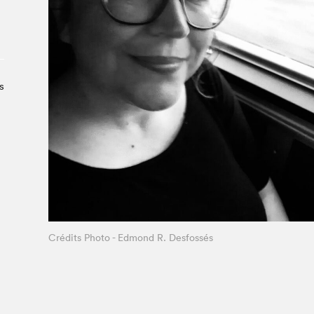
À propos du Salon
Liste des exposant·e·s
Liste des auteur·rice·s
s
Crédits Photo - Edmond R. Desfossés