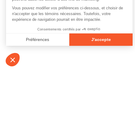
À propos
Contact
Emplois
Devenir bénévo
Espace médias
Vidéos et balad