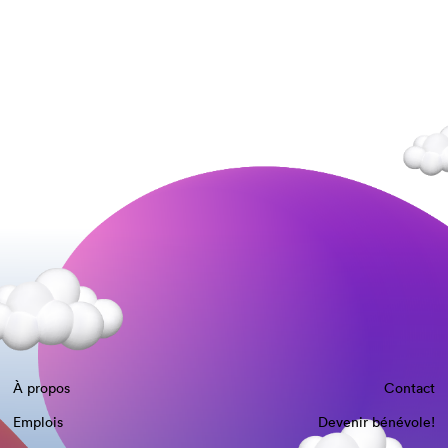
À propos
Contact
Emplois
Devenir bénévole!