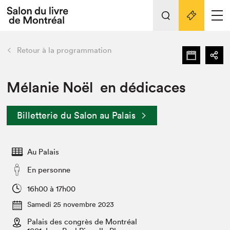
L'événement
Nos activités
retour
Retour à la programmation
Préparer sa visite au Salon
Liens pratiques
Mélanie Noël en dédicaces
Préparer sa visite
Billetterie du Salon au Palais
Actualités
Salon au Palais
Au Palais
SLM PRO
Salon dans la ville et en ligne
En personne
Projets partenaires
16h00 à 17h00
Espace exposant⋅e⋅s
Samedi 25 novembre 2023
Espace enseignant·e·s
Palais des congrès de Montréal