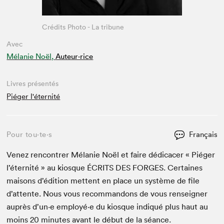
Crédits Photo - La tribune
Avec
Mélanie Noël,
Auteur·rice
Livres présentés
Piéger l'éternité
Pour tou⋅te⋅s
Français
Venez ren­con­tr­er Mélanie Noël et faire dédi­cac­er « Piéger
l’é­ter­nité » au kiosque
ÉCRITS
DES
FORGES
. Cer­taines
maisons d’édi­tion met­tent en place un sys­tème de file
d’at­tente. Nous vous recom­man­dons de vous ren­seign­er
auprès d’un·e employé·e du kiosque indiqué plus haut au
moins
20
min­utes avant le début de la séance.