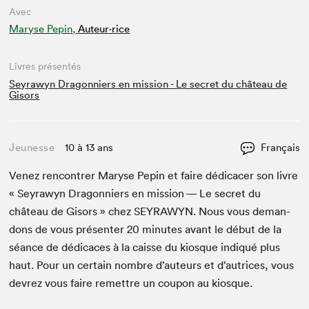
Avec
Maryse Pepin,
Auteur·rice
Livres présentés
Seyrawyn Dragonniers en mission - Le secret du château de
Gisors
Jeunesse
10 à 13 ans
Français
Venez ren­con­tr­er Maryse Pepin et faire dédi­cac­er son livre
« Seyrawyn Drag­onniers en mis­sion — Le secret du
château de Gisors » chez
SEYRAWYN
. Nous vous deman­
dons de vous présen­ter
20
min­utes avant le début de la
séance de dédi­caces à la caisse du kiosque indiqué plus
haut. Pour un cer­tain nom­bre d’auteurs et d’autrices, vous
devrez vous faire remet­tre un coupon au kiosque.