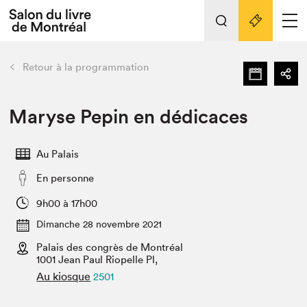
L'événement
Nos activités
retour
Retour à la programmation
Préparer sa visite au Salon
Liens pratiques
Maryse Pepin en dédicaces
Préparer sa visite
Au Palais
Actualités
En personne
Salon au Palais
SLM PRO
9h00 à 17h00
Salon dans la ville et en ligne
Dimanche 28 novembre 2021
Palais des congrès de Montréal
Projets partenaires
Espace exposant⋅e⋅s
1001 Jean Paul Riopelle Pl,
Au kiosque
2501
Espace enseignant·e·s