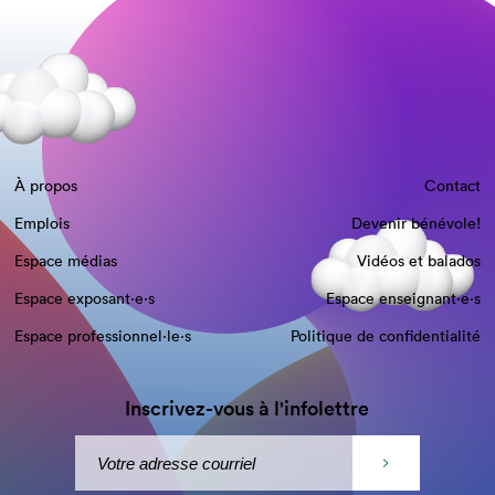
À propos
Contact
Emplois
Devenir bénévole!
Espace médias
Vidéos et balados
Espace exposant·e⋅s
Espace enseignant·e⋅s
Espace professionnel·le⋅s
Politique de confidentialité
Inscrivez-vous à l'infolettre