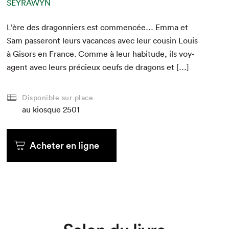
SEYRAWYN
L’ère des drag­onniers est com­mencée… Emma et
Sam passeront leurs vacances avec leur cousin Louis
à Gisors en France. Comme à leur habi­tude, ils voy­
a­gent avec leurs pré­cieux oeufs de drag­ons et […]
Disponible sur place
au kiosque
2501
Acheter en ligne