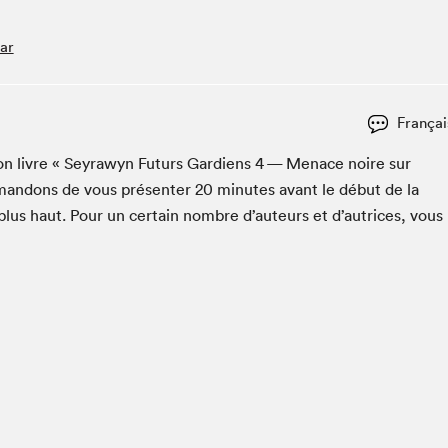
Espace ado | Lis-moi MTL
Espace des tout-petits
ar
Espace Radio-Canada
La cabane à culture
Françai
La Maison des libraires
Le Salon dans ta classe
 son livre « Seyrawyn Futurs Gar­di­ens
4
— Men­ace noire sur
man­dons de vous présen­ter
20
min­utes avant le début de la
Liseur Public
lus haut. Pour un cer­tain nom­bre d’auteurs et d’autrices, vous
Matinées scolaires Hydro-Québec
Narra
Vitrine du Festival littéraire international Metropolis
bleu au SLM