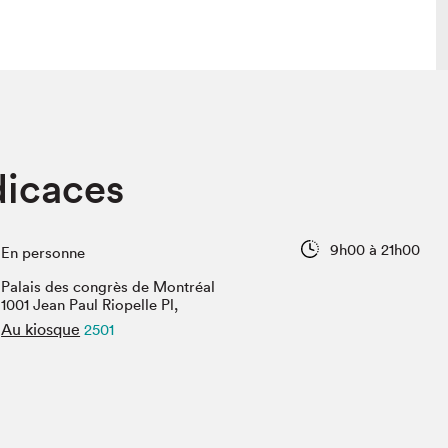
lais
Salon dans la ville et en ligne
dicaces
tion
Programmation dans la ville
colaires Hydro-Québec
Programmation en ligne
Vidéos et balados
9h00 à 21h00
En personne
xposant·e·s
Palais des congrès de Montréal
teur·rice·s
1001 Jean Paul Riopelle Pl,
Au kiosque
2501