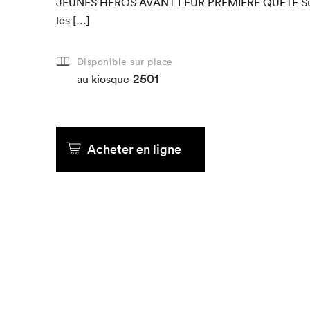
JEUNES
HÉROS
AVANT
LEUR
PRE­MIÈRE
QUÊTE
Su
les […]
Disponible sur place
2501
au kiosque
Acheter en ligne