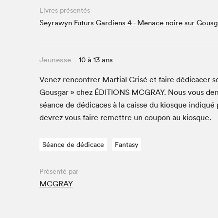
Café La Presse
Livres présentés
Espace Côte-des-Neiges
Seyrawyn Futurs Gardiens 4 - Menace noire sur Gousg
Espace jeunesse présenté par Desjardins
Espace Zines
Jeunesse
10 à 13 ans
La lecture en cadeau
Le grand jeu de lecture à voix haute du Salon du livre
Venez ren­con­tr­er Mar­tial Grisé et faire dédi­cac­er
de Montréal
Gous­gar » chez
ÉDI­TIONS
MCGRAY
. Nous vous de
Lettres québécoises au Salon
séance de dédi­caces à la caisse du kiosque indiqué p
Louisiane enracinée et branchée
devrez vous faire remet­tre un coupon au kiosque.
Mur des illustrateur·rice·s
SLM PRO
Séance de dédicace
Fantasy
Zone Manga
Présenté par
MCGRAY