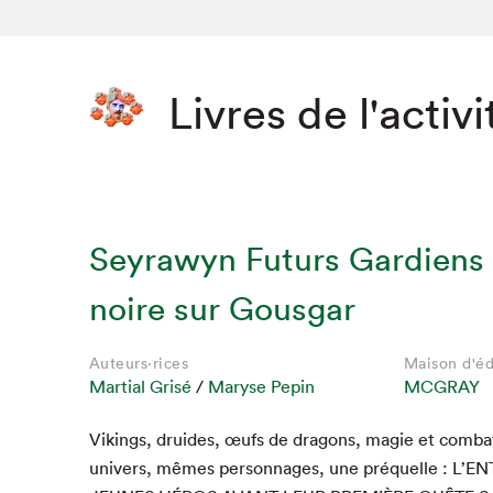
Livres de l'activi
Seyrawyn Futurs Gardiens
noire sur Gousgar
Auteurs·rices
Maison d'éd
Martial Grisé
/
Maryse Pepin
MCGRAY
Que cher
Vikings, druides, œufs de drag­ons, magie et com­ba
univers, mêmes per­son­nages, une préquelle : L’
EN