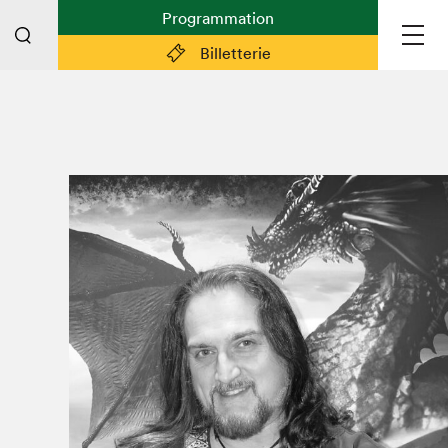
Programmation
Billetterie
Liens pratiques
Plan du Salon
Préparer sa visite
Partenaires
Espace médias
Espace exposant·e·s
Espace enseignant·e·s
Espace participant⋅e⋅s
Espace Salon dans la ville
Espace bénévoles
Devenir bénévole