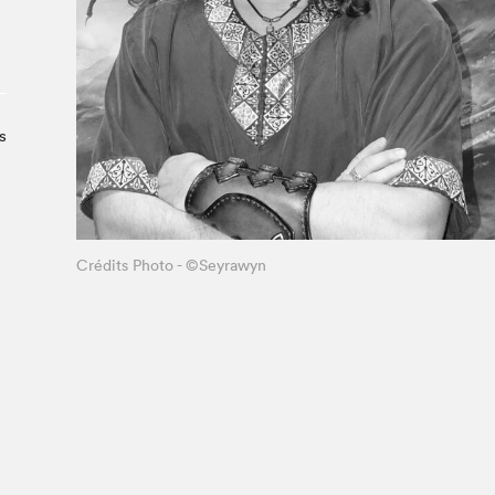
À propos du Salon
Liste des exposant·e·s
Liste des auteur·rice·s
s
Crédits Photo - ©Seyrawyn