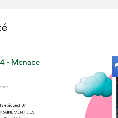
té
 4 - Menace
ition
chez-vous?
ts épiques! Un
TRAINEMENT
DES